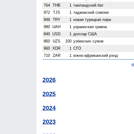
764
THB
1
таиландский бат
972
TJS
1
таджикский сомони
949
TRY
1
новая турецкая лира
980
UAH
1
украинская гривна
840
USD
1
доллар США
860
UZS
100
узбекских сумов
960
XDR
1
СПЗ
710
ZAR
1
южно-африканский рэнд
к
2026
2025
2024
2023