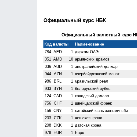
Официальный курс НБК
Официальный валютный курс НБК
Код валюты
Наименование
784
AED
1
дирхам ОАЭ
051
AMD
10
армянских драмов
036
AUD
1
австралийский доллар
944
AZN
1
азербайджанский манат
986
BRL
1
бразильский реал
933
BYN
1
белорусский рубль
124
CAD
1
канадский доллар
756
CHF
1
швейцарский франк
156
CNY
1
китайский юань женьминьби
203
CZK
1
чешская крона
208
DKK
1
датская крона
978
EUR
1
Евро