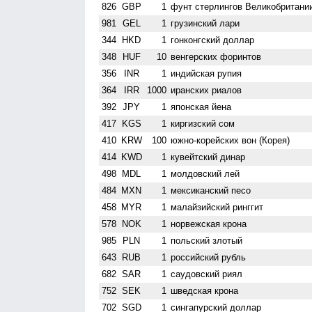
826
GBP
1
фунт стерлингов Велико­британи
981
GEL
1
грузинский лари
344
HKD
1
гонконгский доллар
348
HUF
10
венгерских форинтов
356
INR
1
индийская рупия
364
IRR
1000
иранских риалов
392
JPY
1
японская йена
417
KGS
1
киргизский сом
410
KRW
100
южно-корейских вон (Корея)
414
KWD
1
кувейтский динар
498
MDL
1
молдовский лей
484
MXN
1
мексиканский песо
458
MYR
1
малайзийский ринггит
578
NOK
1
норвежская крона
985
PLN
1
польский злотый
643
RUB
1
российский рубль
682
SAR
1
саудовский риял
752
SEK
1
шведская крона
702
SGD
1
сингапурский доллар