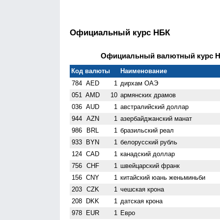
Официальный курс НБК
Официальный валютный курс НБ
Код валюты
Наименование
784
AED
1
дирхам ОАЭ
051
AMD
10
армянских драмов
036
AUD
1
австралийский доллар
944
AZN
1
азербайджанский манат
986
BRL
1
бразильский реал
933
BYN
1
белорусский рубль
124
CAD
1
канадский доллар
756
CHF
1
швейцарский франк
156
CNY
1
китайский юань женьминьби
203
CZK
1
чешская крона
208
DKK
1
датская крона
978
EUR
1
Евро