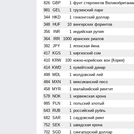
826
GBP
1
фунт стерлингов Велико­британи
981
GEL
1
грузинский лари
344
HKD
1
гонконгский доллар
348
HUF
10
венгерских форинтов
356
INR
1
индийская рупия
364
IRR
1000
иранских риалов
392
JPY
1
японская йена
417
KGS
1
киргизский сом
410
KRW
100
южно-корейских вон (Корея)
414
KWD
1
кувейтский динар
498
MDL
1
молдовский лей
484
MXN
1
мексиканский песо
458
MYR
1
малайзийский ринггит
578
NOK
1
норвежская крона
985
PLN
1
польский злотый
643
RUB
1
российский рубль
682
SAR
1
саудовский риял
752
SEK
1
шведская крона
702
SGD
1
сингапурский доллар