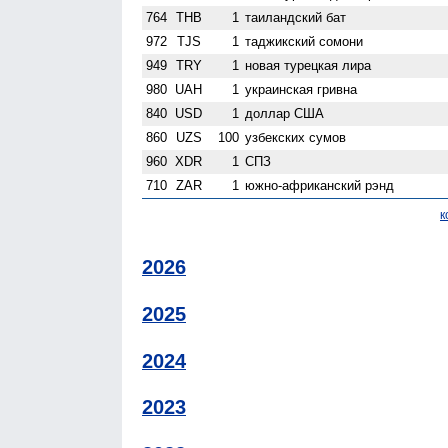
764
THB
1
таиландский бат
972
TJS
1
таджикский сомони
949
TRY
1
новая турецкая лира
980
UAH
1
украинская гривна
840
USD
1
доллар США
860
UZS
100
узбекских сумов
960
XDR
1
СПЗ
710
ZAR
1
южно-африканский рэнд
к
2026
2025
2024
2023