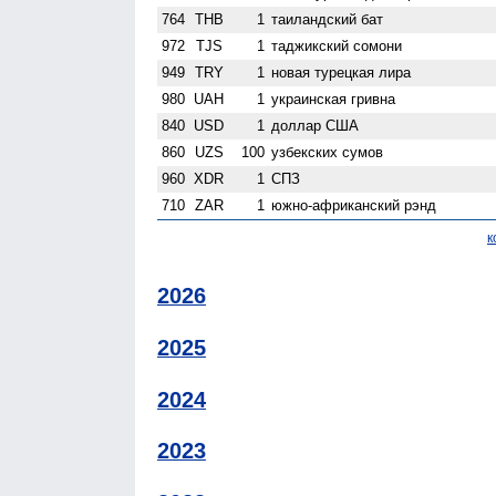
764
THB
1
таиландский бат
972
TJS
1
таджикский сомони
949
TRY
1
новая турецкая лира
980
UAH
1
украинская гривна
840
USD
1
доллар США
860
UZS
100
узбекских сумов
960
XDR
1
СПЗ
710
ZAR
1
южно-африканский рэнд
к
2026
2025
2024
2023