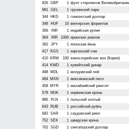
826
GBP
1
фунт стерлингов Велико­британи
981
GEL
1
грузинский лари
344
HKD
1
гонконгский доллар
348
HUF
10
венгерских форинтов
356
INR
1
индийская рупия
364
IRR
1000
иранских риалов
392
JPY
1
японская йена
417
KGS
1
киргизский сом
410
KRW
100
южно-корейских вон (Корея)
414
KWD
1
кувейтский динар
498
MDL
1
молдовский лей
484
MXN
1
мексиканский песо
458
MYR
1
малайзийский ринггит
578
NOK
1
норвежская крона
985
PLN
1
польский злотый
643
RUB
1
российский рубль
682
SAR
1
саудовский риял
752
SEK
1
шведская крона
702
SGD
1
сингапурский доллар