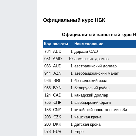
Официальный курс НБК
Официальный валютный курс НБК
Код валюты
Наименование
784
AED
1
дирхам ОАЭ
051
AMD
10
армянских драмов
036
AUD
1
австралийский доллар
944
AZN
1
азербайджанский манат
986
BRL
1
бразильский реал
933
BYN
1
белорусский рубль
124
CAD
1
канадский доллар
756
CHF
1
швейцарский франк
156
CNY
1
китайский юань женьминьби
203
CZK
1
чешская крона
208
DKK
1
датская крона
978
EUR
1
Евро