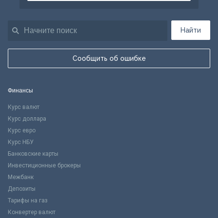
Найти
Сообщить об ошибке
Финансы
Курс валют
Курс доллара
Курс евро
Курс НБУ
Банковские карты
Инвестиционные брокеры
Межбанк
Депозиты
Тарифы на газ
Конвертер валют