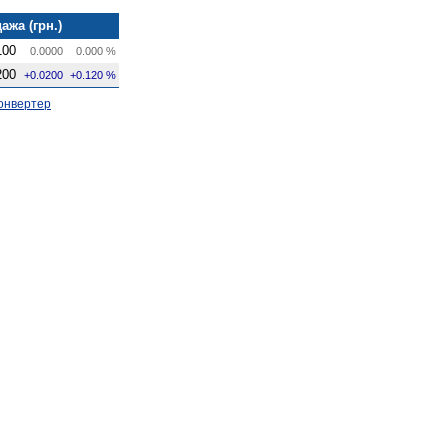
ажа (грн.)
100
0.0000
0.000 %
200
+0.0200
+0.120 %
онвертер