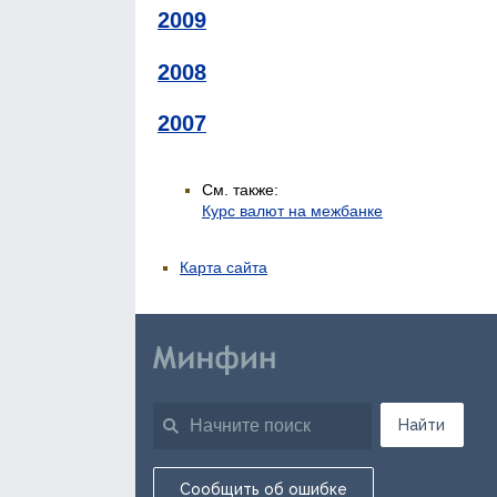
2009
2008
2007
См. также:
Курс валют на межбанке
Карта сайта
Найти
Сообщить об ошибке