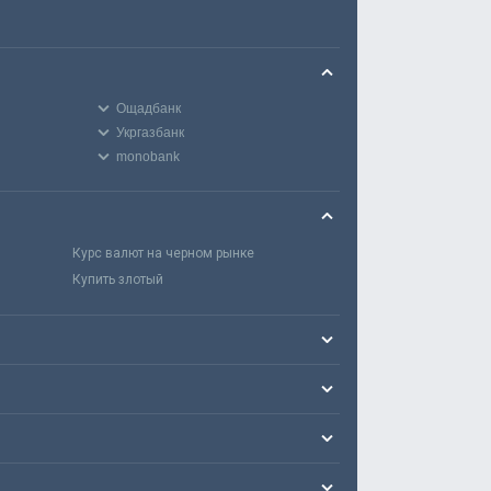
Ощадбанк
Укргазбанк
monobank
Курс валют на черном рынке
Купить злотый