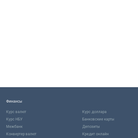
Финансы
Курс валют
Курс доллара
Курс НБУ
Банковские карты
Межбанк
Депозиты
Конвертер валют
Кредит онлайн