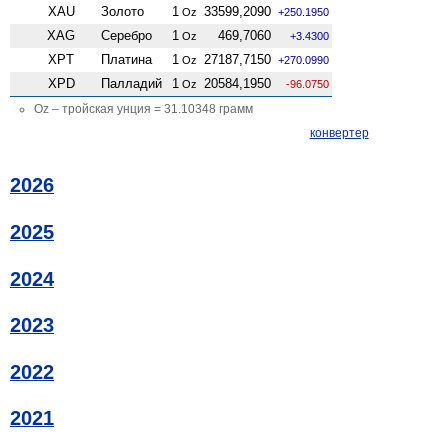
XAU
Золото
1
33599,2090
Oz
+250.1950
XAG
Серебро
1
469,7060
Oz
+3.4300
XPT
Платина
1
27187,7150
Oz
+270.0990
XPD
Палладий
1
20584,1950
Oz
-96.0750
Oz – тройская унция = 31.10348 грамм
конвертер
2026
2025
2024
2023
2022
2021