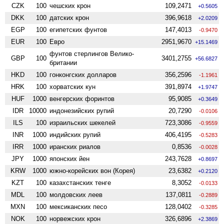
CZK
100
чешских крон
109,2471
+0.5605
DKK
100
датских крон
396,9618
+2.0209
EGP
100
египетских фунтов
147,4013
-0.9470
EUR
100
Евро
2951,9670
+15.1469
фунтов стерлингов Велико­
GBP
100
3401,2755
+56.6827
британии
HKD
100
гонконгских долларов
356,2596
-1.1961
HRK
100
хорватских кун
391,8974
+1.9747
HUF
1000
венгерских форинтов
95,9085
+0.3649
IDR
10000
индонезийских рупий
20,7290
-0.0106
ILS
100
израильских шекелей
723,3086
-0.9559
INR
1000
индийских рупий
406,4195
-0.5283
IRR
1000
иранских риалов
0,8536
-0.0028
JPY
1000
японских йен
243,7628
+0.8697
KRW
1000
южно-корейских вон (Корея)
23,6382
+0.2120
KZT
100
казахстанских тенге
8,3052
-0.0133
MDL
100
молдовских леев
137,0811
-0.2889
MXN
100
мексиканских песо
128,0402
-0.3285
NOK
100
норвежских крон
326,6896
+2.3869