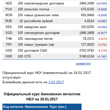
NZD
100
ново­зеландских долларов
1984,2488
+15.3429
PLN
100
польских злотых
675,6155
+4.0200
RON
100
новых румынских леев
655,8469
+3.5536
RUB
10
российских рублей
4,6514
+0.0007
SEK
100
шведских крон
310,6255
+0.9324
SGD
100
сингапурских долларов
1946,1808
+6.9177
THB
100
таиландских батов
78,2372
-0.0279
TRY
100
новых турецких лир
727,8025
-5.3761
USD
100
долларов США
2762,9792
-9.1749
XDR
100
СПЗ
3748,6134
+2.7427
конвертер
Официальный курс НБУ (ежемесячный) на 18.01.2017
отсутствует
Ближайшие данные есть на
1.01.2017
Официальный курс банковских металлов
НБУ на 18.01.2017
Код металла
Наименование
Курс (грн.)