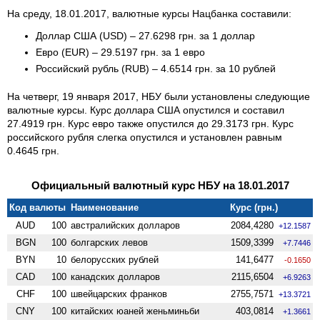
На среду, 18.01.2017, валютные курсы Нацбанка составили:
Доллар США (USD) – 27.6298 грн. за 1 доллар
Евро (EUR) – 29.5197 грн. за 1 евро
Российский рубль (RUB) – 4.6514 грн. за 10 рублей
На четверг, 19 января 2017, НБУ были установлены следующие
валютные курсы. Курс доллара США опустился и составил
27.4919 грн. Курс евро также опустился до 29.3173 грн. Курс
российского рубля слегка опустился и установлен равным
0.4645 грн.
Официальный валютный курс НБУ на 18.01.2017
Код валюты
Наименование
Курс (грн.)
AUD
100
австралийских долларов
2084,4280
+12.1587
BGN
100
болгарских левов
1509,3399
+7.7446
BYN
10
белорусских рублей
141,6477
-0.1650
CAD
100
канадских долларов
2115,6504
+6.9263
CHF
100
швейцарских франков
2755,7571
+13.3721
CNY
100
китайских юаней женьминьби
403,0814
+1.3661