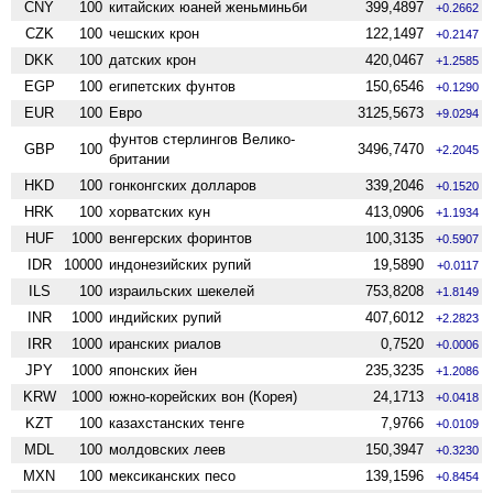
CNY
100
китайских юаней женьминьби
399,4897
+0.2662
CZK
100
чешских крон
122,1497
+0.2147
DKK
100
датских крон
420,0467
+1.2585
EGP
100
египетских фунтов
150,6546
+0.1290
EUR
100
Евро
3125,5673
+9.0294
фунтов стерлингов Велико­
GBP
100
3496,7470
+2.2045
британии
HKD
100
гонконгских долларов
339,2046
+0.1520
HRK
100
хорватских кун
413,0906
+1.1934
HUF
1000
венгерских форинтов
100,3135
+0.5907
IDR
10000
индонезийских рупий
19,5890
+0.0117
ILS
100
израильских шекелей
753,8208
+1.8149
INR
1000
индийских рупий
407,6012
+2.2823
IRR
1000
иранских риалов
0,7520
+0.0006
JPY
1000
японских йен
235,3235
+1.2086
KRW
1000
южно-корейских вон (Корея)
24,1713
+0.0418
KZT
100
казахстанских тенге
7,9766
+0.0109
MDL
100
молдовских леев
150,3947
+0.3230
MXN
100
мексиканских песо
139,1596
+0.8454