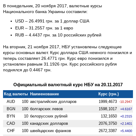
В понедельник, 20 ноября 2017, валютные курсы
Национального банка Украины составили:
USD – 26.4991 грн. за 1 доллар США
EUR – 31.2557 грн. за 1 евро
RUB – 4.4437 грн. за 10 российских рублей
На вторник, 21 ноября 2017, НБУ установлены следующие
курсы основных валют. Курс доллара США немного понизился и
теперь составляет 26.4771 грн. Курс евро понизился и
установлен равным 31.1926 грн. Курс российского рубля
поднялся до 0.4467 грн.
Официальный валютный курс НБУ на 20.11.2017
Код валюты
Наименование
Курс (грн.)
AUD
100
австралийских долларов
1999,4673
-10.2947
BGN
100
болгарских левов
1598,1017
+4.6167
BYN
10
белорусских рублей
132,1650
+0.2315
CAD
100
канадских долларов
2076,3750
+2.1401
CHF
100
швейцарских франков
2672,3387
+5.4400