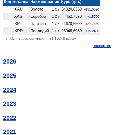
Код металла
Наименование
Курс (грн.)
XAU
Золото
1
34020,8530
Oz
+131.0520
XAG
Серебро
1
452,7370
Oz
+1.5790
XPT
Платина
1
24670,6500
Oz
-137.7430
XPD
Палладий
1
26048,6030
Oz
+75.2480
Oz – тройская унция = 31.10348 грамм
конвертер
2026
2025
2024
2023
2022
2021