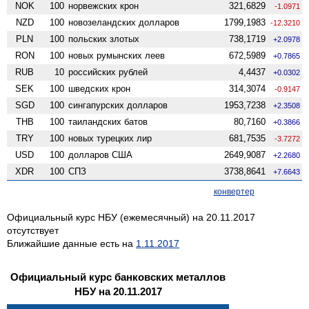
NOK
100
норвежских крон
321,6829
-1.0971
NZD
100
ново­зеландских долларов
1799,1983
-12.3210
PLN
100
польских злотых
738,1719
+2.0978
RON
100
новых румынских леев
672,5989
+0.7865
RUB
10
российских рублей
4,4437
+0.0302
SEK
100
шведских крон
314,3074
-0.9147
SGD
100
сингапурских долларов
1953,7238
+2.3508
THB
100
таиландских батов
80,7160
+0.3866
TRY
100
новых турецких лир
681,7535
-3.7272
USD
100
долларов США
2649,9087
+2.2680
XDR
100
СПЗ
3738,8641
+7.6643
конвертер
Официальный курс НБУ (ежемесячный) на 20.11.2017
отсутствует
Ближайшие данные есть на
1.11.2017
Официальный курс банковских металлов
НБУ на 20.11.2017