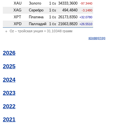
XAU
Золото
1
34333,3600
Oz
-97.3440
XAG
Серебро
1
494,4840
Oz
-3.1480
XPT
Платина
1
26173,8350
Oz
+32.0780
XPD
Палладий
1
21663,8820
Oz
+26.5510
Oz – тройская унция = 31.10348 грамм
конвертер
2026
2025
2024
2023
2022
2021