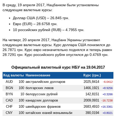
В среду, 19 апреля 2017, Нацбанком были установлены
следующие валютные курсы:
Доллар США (USD) – 26.845 грн.
Евро (EUR) – 28.6758 грн.
10 российских рублей (RUB) – 4.7955 грн.
На четверг, 20 апреля 2017, Нацбанк Украины установил
следующие валютные курсы. Курс доллара США понизился до
26.7871 грн. Курс евро незначительно поднялся и теперь равен
28.7291 грн. Курс российского рубля опустился до 0.4769 грн.
Официальный валютный курс НБУ на 19.04.2017
Код валюты
Наименование
Курс (грн.)
AUD
100
австралийских долларов
2025,8414
-6.0412
BGN
100
болгарских левов
1466,1921
+8.9256
BYN
10
белорусских рублей
142,8151
+0.3266
CAD
100
канадских долларов
2009,0931
-16.7238
CHF
100
швейцарских франков
2683,4910
+16.3361
CNY
100
китайских юаней женьминьби
390,0194
+0.8021