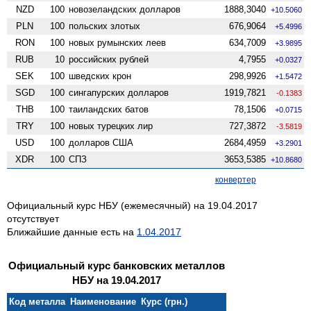
NZD
100
ново­зеландских долларов
1888,3040
+10.5060
PLN
100
польских злотых
676,9064
+5.4996
RON
100
новых румынских леев
634,7009
+3.9895
RUB
10
российских рублей
4,7955
+0.0327
SEK
100
шведских крон
298,9926
+1.5472
SGD
100
сингапурских долларов
1919,7821
-0.1383
THB
100
таиландских батов
78,1506
+0.0715
TRY
100
новых турецких лир
727,3872
-3.5819
USD
100
долларов США
2684,4959
+3.2901
XDR
100
СПЗ
3653,5385
+10.8680
конвертер
Официальный курс НБУ (ежемесячный) на 19.04.2017
отсутствует
Ближайшие данные есть на
1.04.2017
Официальный курс банковских металлов
НБУ на 19.04.2017
Код металла
Наименование
Курс (грн.)