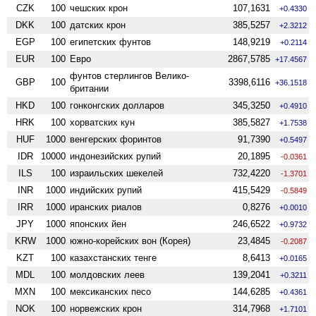
CZK
100
чешских крон
107,1631
+0.4330
DKK
100
датских крон
385,5257
+2.3212
EGP
100
египетских фунтов
148,9219
+0.2114
EUR
100
Евро
2867,5785
+17.4567
фунтов стерлингов Велико­
GBP
100
3398,6116
+36.1518
британии
HKD
100
гонконгских долларов
345,3250
+0.4910
HRK
100
хорватских кун
385,5827
+1.7538
HUF
1000
венгерских форинтов
91,7390
+0.5497
IDR
10000
индонезийских рупий
20,1895
-0.0361
ILS
100
израильских шекелей
732,4220
-1.3701
INR
1000
индийских рупий
415,5429
-0.5849
IRR
1000
иранских риалов
0,8276
+0.0010
JPY
1000
японских йен
246,6522
+0.9732
KRW
1000
южно-корейских вон (Корея)
23,4845
-0.2087
KZT
100
казахстанских тенге
8,6413
+0.0165
MDL
100
молдовских леев
139,2041
+0.3211
MXN
100
мексиканских песо
144,6285
+0.4361
NOK
100
норвежских крон
314,7968
+1.7101