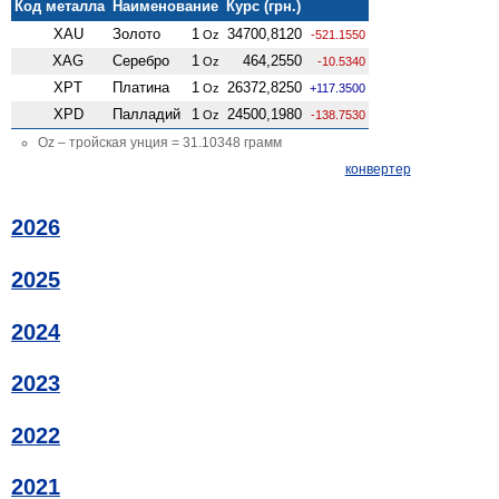
Код металла
Наименование
Курс (грн.)
XAU
Золото
1
34700,8120
Oz
-521.1550
XAG
Серебро
1
464,2550
Oz
-10.5340
XPT
Платина
1
26372,8250
Oz
+117.3500
XPD
Палладий
1
24500,1980
Oz
-138.7530
Oz – тройская унция = 31.10348 грамм
конвертер
2026
2025
2024
2023
2022
2021