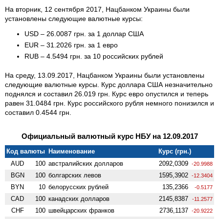
На вторник, 12 сентября 2017, Нацбанком Украины были
установлены следующие валютные курсы:
USD – 26.0087 грн. за 1 доллар США
EUR – 31.2026 грн. за 1 евро
RUB – 4.5494 грн. за 10 российских рублей
На среду, 13.09.2017, Нацбанком Украины были установлены
следующие валютные курсы. Курс доллара США незначительно
поднялся и составил 26.019 грн. Курс евро опустился и теперь
равен 31.0484 грн. Курс российского рубля немного понизился и
составил 0.4544 грн.
Официальный валютный курс НБУ на 12.09.2017
Код валюты
Наименование
Курс (грн.)
AUD
100
австралийских долларов
2092,0309
-20.9988
BGN
100
болгарских левов
1595,3902
-12.3404
BYN
10
белорусских рублей
135,2366
-0.5177
CAD
100
канадских долларов
2145,8387
-11.2577
CHF
100
швейцарских франков
2736,1137
-20.9222