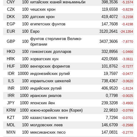
CNY
100
китайских юаней женьминьби
398,3536
-5.1574
CZK
100
чешских крон
119,6558
-0.8239
DKK
100
датских крон
419,4072
-3.2158
EGP
100
египетских фунтов
147,7608
-0.4198
EUR
100
Евро
3120,2641
-24.1354
фунтов стерлингов Велико­
GBP
100
3437,3606
-7.8770
британии
HKD
100
гонконгских долларов
332,8956
-1.0466
HRK
100
хорватских кун
420,0566
-3.0611
HUF
1000
венгерских форинтов
101,8762
-0.7277
IDR
10000
индонезийских рупий
19,7597
-0.0477
ILS
100
израильских шекелей
738,4367
-3.0620
INR
1000
индийских рупий
406,9520
-1.8124
IRR
1000
иранских риалов
0,7798
-0.0025
JPY
1000
японских йен
239,3208
-3.4900
KRW
1000
южно-корейских вон (Корея)
22,9810
-0.0799
KZT
100
казахстанских тенге
7,7294
-0.0701
MDL
100
молдовских леев
146,6709
-0.2588
MXN
100
мексиканских песо
147,0831
-0.2770