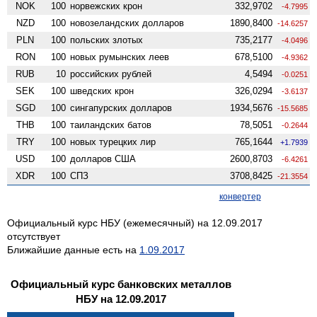
NOK
100
норвежских крон
332,9702
-4.7995
NZD
100
ново­зеландских долларов
1890,8400
-14.6257
PLN
100
польских злотых
735,2177
-4.0496
RON
100
новых румынских леев
678,5100
-4.9362
RUB
10
российских рублей
4,5494
-0.0251
SEK
100
шведских крон
326,0294
-3.6137
SGD
100
сингапурских долларов
1934,5676
-15.5685
THB
100
таиландских батов
78,5051
-0.2644
TRY
100
новых турецких лир
765,1644
+1.7939
USD
100
долларов США
2600,8703
-6.4261
XDR
100
СПЗ
3708,8425
-21.3554
конвертер
Официальный курс НБУ (ежемесячный) на 12.09.2017
отсутствует
Ближайшие данные есть на
1.09.2017
Официальный курс банковских металлов
НБУ на 12.09.2017