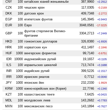
CNY
100
китайских юаней женьминьби
387,9960
+2.2912
CZK
100
чешских крон
117,0305
-0.2169
DKK
100
датских крон
409,7348
-2.2772
EGP
100
египетских фунтов
145,3945
+0.9443
EUR
100
Евро
3048,0581
-17.0225
фунтов стерлингов Велико­
GBP
100
3304,2713
+7.2449
британии
HKD
100
гонконгских долларов
326,8380
+1.6926
HRK
100
хорватских кун
411,1497
-2.1846
HUF
1000
венгерских форинтов
99,7140
-0.6751
IDR
10000
индонезийских рупий
19,1657
+0.1105
ILS
100
израильских шекелей
713,7474
+3.1688
INR
1000
индийских рупий
399,5226
+2.1517
IRR
1000
иранских риалов
0,7712
+0.0040
JPY
1000
японских йен
232,2330
-1.9929
KRW
1000
южно-корейских вон (Корея)
22,7746
+0.1340
KZT
100
казахстанских тенге
7,6425
+0.0415
MDL
100
молдовских леев
143,2682
+0.7783
MXN
100
мексиканских песо
143,1894
+0.7627