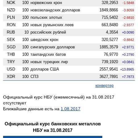
NOK
100
норвежских крон
328,2953
-1.5848
NZD
100
ново­зеландских долларов
1849,8866
-3.8059
PLN
100
польских злотых
715,5402
-2.6810
RON
100
новых румынских леев
663,8480
-2.9377
RUB
10
российских рублей
4,3554
+0.0090
SEK
100
шведских крон
320,5277
-0.8842
SGD
100
сингапурских долларов
1885,3579
+2.9771
THB
100
таиландских батов
76,9770
+0.2790
TRY
100
новых турецких лир
739,1920
+0.0841
USD
100
долларов США
2557,9541
+13.8965
XDR
100
СПЗ
3627,7891
+7.7873
конвертер
Официальный курс НБУ (ежемесячный) на 31.08.2017
отсутствует
Ближайшие данные есть на
1.08.2017
Официальный курс банковских металлов
НБУ на 31.08.2017