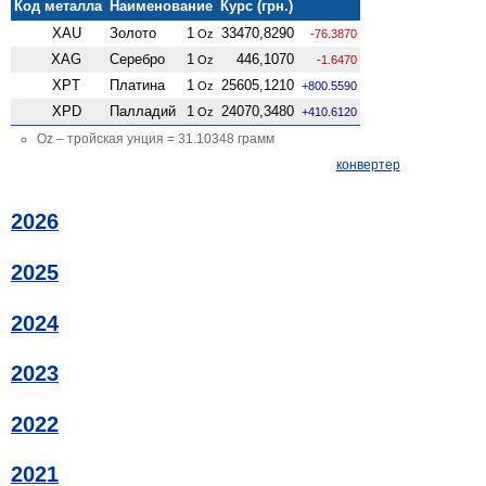
Код металла
Наименование
Курс (грн.)
XAU
Золото
1
33470,8290
Oz
-76.3870
XAG
Серебро
1
446,1070
Oz
-1.6470
XPT
Платина
1
25605,1210
Oz
+800.5590
XPD
Палладий
1
24070,3480
Oz
+410.6120
Oz – тройская унция = 31.10348 грамм
конвертер
2026
2025
2024
2023
2022
2021