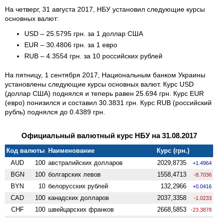
На четверг, 31 августа 2017, НБУ установил следующие курсы
основных валют:
USD – 25.5795 грн. за 1 доллар США
EUR – 30.4806 грн. за 1 евро
RUB – 4.3554 грн. за 10 российских рублей
На пятницу, 1 сентября 2017, Национальным банком Украины
установлены следующие курсы основных валют. Курс USD
(доллар США) поднялся и теперь равен 25.694 грн. Курс EUR
(евро) понизился и составил 30.3831 грн. Курс RUB (российский
рубль) поднялся до 0.4389 грн.
Официальный валютный курс НБУ на 31.08.2017
Код валюты
Наименование
Курс (грн.)
AUD
100
австралийских долларов
2029,8735
+1.4964
BGN
100
болгарских левов
1558,4713
-8.7036
BYN
10
белорусских рублей
132,2966
+0.0416
CAD
100
канадских долларов
2037,3358
-1.0233
CHF
100
швейцарских франков
2668,5853
-23.3878