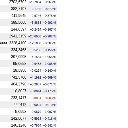
2702,6702
+25.7884
+0.963 %
382,7197
+2.1766
+0.572 %
111,9648
+0.9746
+0.878 %
395,5668
+3.8833
+0.991 %
144,6397
+0.2414
+0.167 %
2941,3159
+28.6008
+0.982 %
ании
3328,4100
+12.1000
+0.365 %
334,3468
+0.5266
+0.158 %
397,0995
+4.1584
+1.058 %
95,0652
+0.9488
+1.008 %
19,5988
+0.0274
+0.140 %
741,5768
+4.1992
+0.569 %
404,2796
+0.2857
+0.071 %
0,8027
+0.0014
+0.175 %
233,1417
-0.0061
-0.003 %
22,9112
+0.0024
+0.010 %
8,0992
+0.0879
+1.097 %
142,8077
+0.5918
+0.416 %
146,1248
+0.7884
+0.542 %