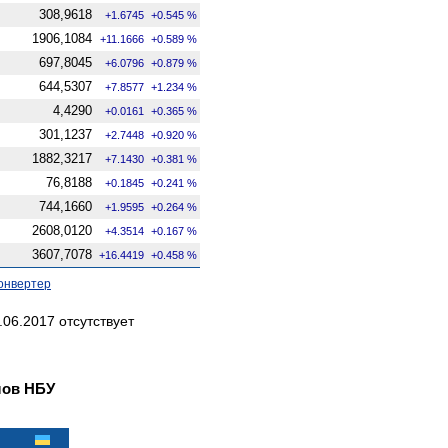
308,9618
+1.6745
+0.545 %
1906,1084
+11.1666
+0.589 %
697,8045
+6.0796
+0.879 %
644,5307
+7.8577
+1.234 %
4,4290
+0.0161
+0.365 %
301,1237
+2.7448
+0.920 %
1882,3217
+7.1430
+0.381 %
76,8188
+0.1845
+0.241 %
744,1660
+1.9595
+0.264 %
2608,0120
+4.3514
+0.167 %
3607,7078
+16.4419
+0.458 %
онвертер
06.2017 отсутствует
лов НБУ