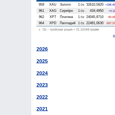
959
XAU
Золото
1
32610,5820
Oz
+188.4
961
XAG
Серебро
1
434,4950
Oz
+4.1
962
XPT
Платина
1
24045,8710
Oz
-90.0
964
XPD
Палладий
1
22481,0630
Oz
-587.3
Oz – тройская унция = 31.10348 грамм
к
2026
2025
2024
2023
2022
2021