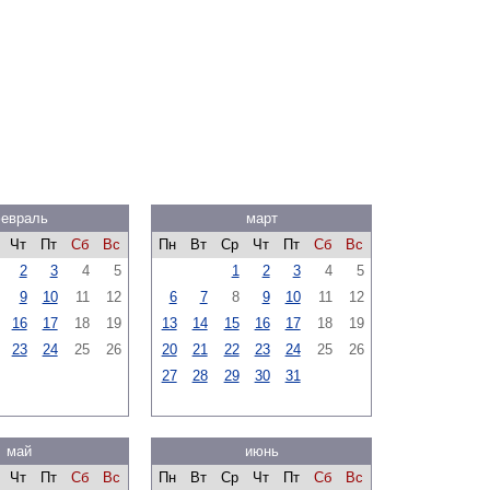
евраль
март
Чт
Пт
Сб
Вс
Пн
Вт
Ср
Чт
Пт
Сб
Вс
2
3
4
5
1
2
3
4
5
9
10
11
12
6
7
8
9
10
11
12
16
17
18
19
13
14
15
16
17
18
19
23
24
25
26
20
21
22
23
24
25
26
27
28
29
30
31
май
июнь
Чт
Пт
Сб
Вс
Пн
Вт
Ср
Чт
Пт
Сб
Вс