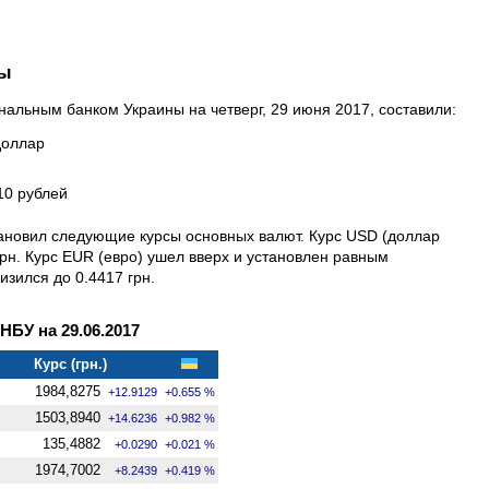
ны
альным банком Украины на четверг, 29 июня 2017, составили:
доллар
 10 рублей
тановил следующие курсы основных валют. Курс USD (доллар
грн. Курс EUR (евро) ушел вверх и установлен равным
изился до 0.4417 грн.
БУ на 29.06.2017
Курс (грн.)
1984,8275
+12.9129
+0.655 %
1503,8940
+14.6236
+0.982 %
135,4882
+0.0290
+0.021 %
1974,7002
+8.2439
+0.419 %