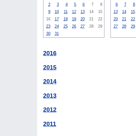
2
3
4
5
6
7
8
6
7
8
9
10
11
12
13
14
15
13
14
15
16
17
18
19
20
21
22
20
21
22
23
24
25
26
27
28
29
27
28
29
30
31
2016
2015
2014
2013
2012
2011