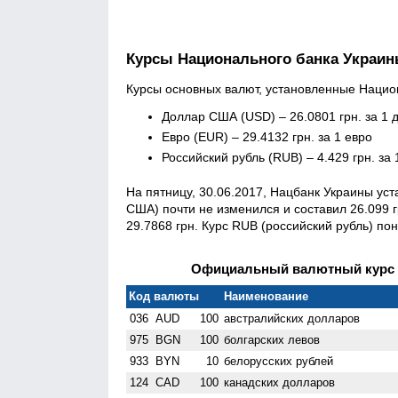
Курсы Национального банка Украи
Курсы основных валют, установленные Национ
Доллар США (USD) – 26.0801 грн. за 1 
Евро (EUR) – 29.4132 грн. за 1 евро
Российский рубль (RUB) – 4.429 грн. за
На пятницу, 30.06.2017, Нацбанк Украины ус
США) почти не изменился и составил 26.099 
29.7868 грн. Курс RUB (российский рубль) пон
Официальный валютный курс Н
Код валюты
Наименование
036
AUD
100
австралийских долларов
975
BGN
100
болгарских левов
933
BYN
10
белорусских рублей
124
CAD
100
канадских долларов