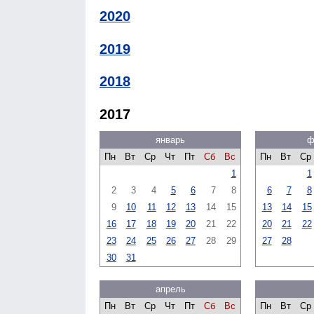
2020
2019
2018
2017
январь
ф
Пн
Вт
Ср
Чт
Пт
Сб
Вс
Пн
Вт
Ср
1
1
2
3
4
5
6
7
8
6
7
8
9
10
11
12
13
14
15
13
14
15
16
17
18
19
20
21
22
20
21
22
23
24
25
26
27
28
29
27
28
30
31
апрель
Пн
Вт
Ср
Чт
Пт
Сб
Вс
Пн
Вт
Ср