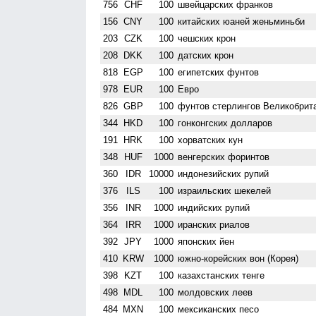
756
CHF
100
швейцарских франков
156
CNY
100
китайских юаней женьминьби
203
CZK
100
чешских крон
208
DKK
100
датских крон
818
EGP
100
египетских фунтов
978
EUR
100
Евро
826
GBP
100
фунтов стерлингов Велико­брит
344
HKD
100
гонконгских долларов
191
HRK
100
хорватских кун
348
HUF
1000
венгерских форинтов
360
IDR
10000
индонезийских рупий
376
ILS
100
израильских шекелей
356
INR
1000
индийских рупий
364
IRR
1000
иранских риалов
392
JPY
1000
японских йен
410
KRW
1000
южно-корейских вон (Корея)
398
KZT
100
казахстанских тенге
498
MDL
100
молдовских леев
484
MXN
100
мексиканских песо