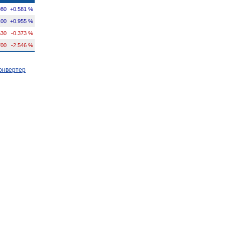
980
+0.581 %
100
+0.955 %
630
-0.373 %
700
-2.546 %
онвертер