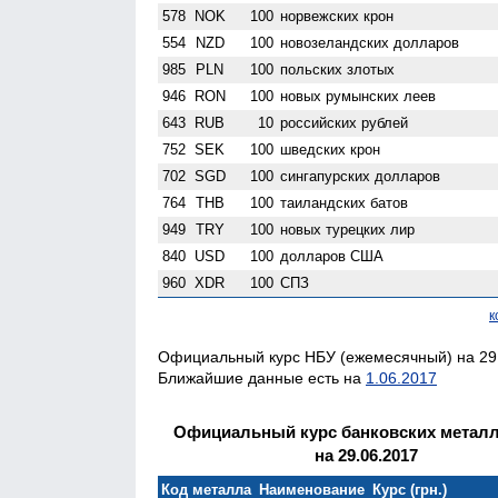
578
NOK
100
норвежских крон
554
NZD
100
ново­зеландских долларов
985
PLN
100
польских злотых
946
RON
100
новых румынских леев
643
RUB
10
российских рублей
752
SEK
100
шведских крон
702
SGD
100
сингапурских долларов
764
THB
100
таиландских батов
949
TRY
100
новых турецких лир
840
USD
100
долларов США
960
XDR
100
СПЗ
к
Официальный курс НБУ (ежемесячный) на 29.
Ближайшие данные есть на
1.06.2017
Официальный курс банковских метал
на 29.06.2017
Код металла
Наименование
Курс (грн.)