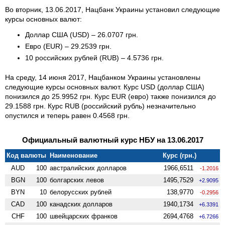
Во вторник, 13.06.2017, Нацбанк Украины установил следующие
курсы основных валют:
Доллар США (USD) – 26.0707 грн.
Евро (EUR) – 29.2539 грн.
10 российских рублей (RUB) – 4.5736 грн.
На среду, 14 июня 2017, Нацбанком Украины установлены
следующие курсы основных валют. Курс USD (доллар США)
понизился до 25.9952 грн. Курс EUR (евро) также понизился до
29.1588 грн. Курс RUB (российский рубль) незначительно
опустился и теперь равен 0.4568 грн.
Официальный валютный курс НБУ на 13.06.2017
Код валюты
Наименование
Курс (грн.)
AUD
100
австралийских долларов
1966,6511
-1.2016
BGN
100
болгарских левов
1495,7529
+2.9095
BYN
10
белорусских рублей
138,9770
-0.2956
CAD
100
канадских долларов
1940,1734
+6.3391
CHF
100
швейцарских франков
2694,4768
+6.7266