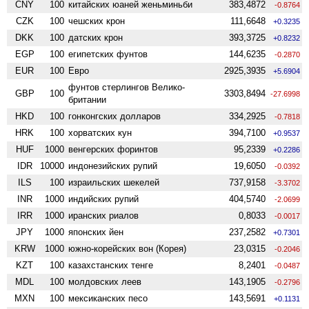
CNY
100
китайских юаней женьминьби
383,4872
-0.8764
CZK
100
чешских крон
111,6648
+0.3235
DKK
100
датских крон
393,3725
+0.8232
EGP
100
египетских фунтов
144,6235
-0.2870
EUR
100
Евро
2925,3935
+5.6904
фунтов стерлингов Велико­
GBP
100
3303,8494
-27.6998
британии
HKD
100
гонконгских долларов
334,2925
-0.7818
HRK
100
хорватских кун
394,7100
+0.9537
HUF
1000
венгерских форинтов
95,2339
+0.2286
IDR
10000
индонезийских рупий
19,6050
-0.0392
ILS
100
израильских шекелей
737,9158
-3.3702
INR
1000
индийских рупий
404,5740
-2.0699
IRR
1000
иранских риалов
0,8033
-0.0017
JPY
1000
японских йен
237,2582
+0.7301
KRW
1000
южно-корейских вон (Корея)
23,0315
-0.2046
KZT
100
казахстанских тенге
8,2401
-0.0487
MDL
100
молдовских леев
143,1905
-0.2796
MXN
100
мексиканских песо
143,5691
+0.1131