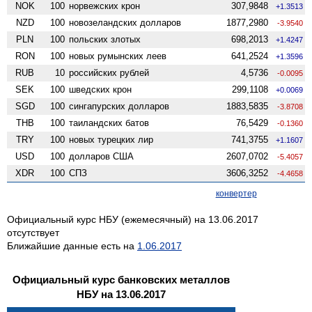
NOK
100
норвежских крон
307,9848
+1.3513
NZD
100
ново­зеландских долларов
1877,2980
-3.9540
PLN
100
польских злотых
698,2013
+1.4247
RON
100
новых румынских леев
641,2524
+1.3596
RUB
10
российских рублей
4,5736
-0.0095
SEK
100
шведских крон
299,1108
+0.0069
SGD
100
сингапурских долларов
1883,5835
-3.8708
THB
100
таиландских батов
76,5429
-0.1360
TRY
100
новых турецких лир
741,3755
+1.1607
USD
100
долларов США
2607,0702
-5.4057
XDR
100
СПЗ
3606,3252
-4.4658
конвертер
Официальный курс НБУ (ежемесячный) на 13.06.2017
отсутствует
Ближайшие данные есть на
1.06.2017
Официальный курс банковских металлов
НБУ на 13.06.2017