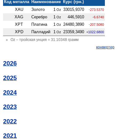
Код металла
Наименование
Курс (грн.)
XAU
Золото
1
33015,9370
Oz
-273.5370
XAG
Серебро
1
446,5910
Oz
-6.6740
XPT
Платина
1
24480,3890
Oz
-207.5080
XPD
Палладий
1
23359,3490
Oz
+1022.6800
Oz – тройская унция = 31.10348 грамм
конвертер
2026
2025
2024
2023
2022
2021