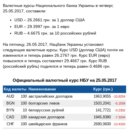
Валютные курсы Национального банка Украины в четверг,
25.05.2017, составили:
USD – 26.2661 грн. за 1 доллар США
EUR – 29.3997 грн. за 1 евро
RUB – 4.6675 грн. за 10 российских рублей
На пятницу, 26.05.2017, Нацбанк Украины установил
следующие валютные курсы. Курс USD (доллар США) почти не
изменился и теперь равен 26.2767 грн. Курс EUR (евро)
повысился и теперь составляет 29.4667 грн. Курс RUB
(российский рубль) поднялся и теперь равен 0.4686 грн.
Официальный валютный курс НБУ на 25.05.2017
Код валюты
Наименование
Курс (грн.)
AUD
100
австралийских долларов
1963,9055
-10.8254
BGN
100
болгарских левов
1503,2041
-5.1559
BYN
10
белорусских рублей
141,7721
-0.2302
CAD
100
канадских долларов
1945,8380
-7.3204
CHF
100
швейцарских франков
2690,0600
-13.4320