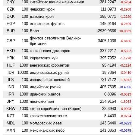
CNY
100
китайских юаней женьминьби
381,2247
-0.5254
CZK
100
чешских крон
111,0973
-0.2968
DKK
100
датских крон
395,0771
-1.2220
EGP
100
египетских фунтов
145,9164
-0.2409
EUR
100
Евро
2939,9666
-10.0839
фунтов стерлингов Велико­
GBP
100
3405,1038
-6.8186
британии
HKD
100
гонконгских долларов
337,2217
-0.5562
HRK
100
хорватских кун
395,7952
-1.1278
HUF
1000
венгерских форинтов
95,4194
-0.2124
IDR
10000
индонезийских рупий
19,7364
-0.0410
ILS
100
израильских шекелей
731,7172
-1.5972
INR
1000
индийских рупий
405,7505
+0.4096
IRR
1000
иранских риалов
0,8096
-0.0013
JPY
1000
японских йен
234,9154
-1.8083
KRW
1000
южно-корейских вон (Корея)
23,3943
-0.0093
KZT
100
казахстанских тенге
8,4403
-0.0224
MDL
100
молдовских леев
143,5440
+0.0223
MXN
100
мексиканских песо
141,3853
+0.0675