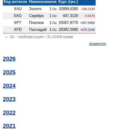
Код металла
Наименование
Курс (грн.)
XAU
Золото
1
32899,6260
Oz
-249.3140
XAG
Серебро
1
447,3120
Oz
-3.5470
XPT
Платина
1
25057,8770
Oz
+357.9450
XPD
Палладий
1
20382,5080
Oz
+575.2140
Oz – тройская унция = 31.10348 грамм
конвертер
2026
2025
2024
2023
2022
2021