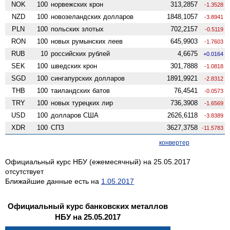
NOK
100
норвежских крон
313,2857
-1.3528
NZD
100
ново­зеландских долларов
1848,1057
-3.8941
PLN
100
польских злотых
702,2157
-0.5119
RON
100
новых румынских леев
645,9903
-1.7603
RUB
10
российских рублей
4,6675
+0.0164
SEK
100
шведских крон
301,7888
-1.0818
SGD
100
сингапурских долларов
1891,9921
-2.8312
THB
100
таиландских батов
76,4541
-0.0573
TRY
100
новых турецких лир
736,3908
-1.6569
USD
100
долларов США
2626,6118
-3.8389
XDR
100
СПЗ
3627,3758
-11.5783
конвертер
Официальный курс НБУ (ежемесячный) на 25.05.2017
отсутствует
Ближайшие данные есть на
1.05.2017
Официальный курс банковских металлов
НБУ на 25.05.2017