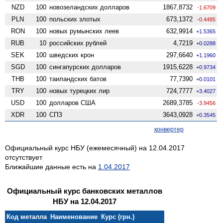
NZD
100
ново­зеландских долларов
1867,8732
-1.6709
PLN
100
польских злотых
673,1372
-0.4485
RON
100
новых румынских леев
632,9914
+1.5365
RUB
10
российских рублей
4,7219
+0.0288
SEK
100
шведских крон
297,6640
+1.1960
SGD
100
сингапурских долларов
1915,6228
+0.9734
THB
100
таиландских батов
77,7390
+0.0101
TRY
100
новых турецких лир
724,7777
+3.4027
USD
100
долларов США
2689,3785
-3.9456
XDR
100
СПЗ
3643,0928
+0.3545
конвертер
Официальный курс НБУ (ежемесячный) на 12.04.2017
отсутствует
Ближайшие данные есть на
1.04.2017
Официальный курс банковских металлов
НБУ на 12.04.2017
Код металла
Наименование
Курс (грн.)