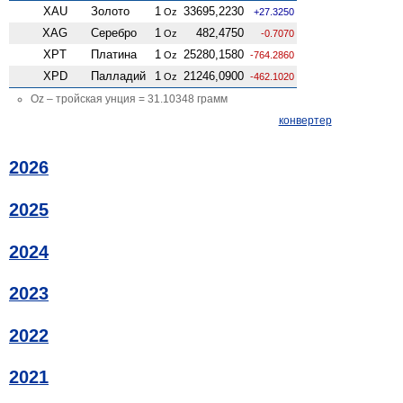
XAU
Золото
1
33695,2230
Oz
+27.3250
XAG
Серебро
1
482,4750
Oz
-0.7070
XPT
Платина
1
25280,1580
Oz
-764.2860
XPD
Палладий
1
21246,0900
Oz
-462.1020
Oz – тройская унция = 31.10348 грамм
конвертер
2026
2025
2024
2023
2022
2021