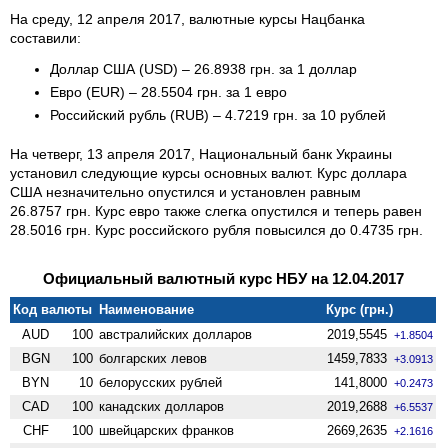
На среду, 12 апреля 2017, валютные курсы Нацбанка
составили:
Доллар США (USD) – 26.8938 грн. за 1 доллар
Евро (EUR) – 28.5504 грн. за 1 евро
Российский рубль (RUB) – 4.7219 грн. за 10 рублей
На четверг, 13 апреля 2017, Национальный банк Украины
установил следующие курсы основных валют. Курс доллара
США незначительно опустился и установлен равным
26.8757 грн. Курс евро также слегка опустился и теперь равен
28.5016 грн. Курс российского рубля повысился до 0.4735 грн.
Официальный валютный курс НБУ на 12.04.2017
Код валюты
Наименование
Курс (грн.)
AUD
100
австралийских долларов
2019,5545
+1.8504
BGN
100
болгарских левов
1459,7833
+3.0913
BYN
10
белорусских рублей
141,8000
+0.2473
CAD
100
канадских долларов
2019,2688
+6.5537
CHF
100
швейцарских франков
2669,2635
+2.1616