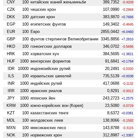
CNY
100
китайских юаней женьминьби
389,7352
-0.4209
CZK
100
чешских крон
107,0990
-0.2969
DKK
100
датских крон
383,8870
+0.7666
EGP
100
египетских фунтов
149,3402
-0.4645
EUR
100
Евро
2855,0442
+6.0460
GBP
100
фунтов стерлингов Велико­британии
3345,8856
+7.2810
HKD
100
гонконгских долларов
346,0702
-0.5696
HRK
100
хорватских кун
384,5695
+1.3821
HUF
1000
венгерских форинтов
91,6841
+0.1794
IDR
10000
индонезийских рупий
20,2491
-0.0320
ILS
100
израильских шекелей
735,5139
+0.0038
INR
1000
индийских рупий
417,0688
-0.1132
IRR
1000
иранских риалов
0,8291
-0.0012
JPY
1000
японских йен
243,2723
+1.2575
KRW
1000
южно-корейских вон (Корея)
23,5080
-0.0729
KZT
100
казахстанских тенге
8,6372
+0.0381
MDL
100
молдовских леев
138,8066
-0.1592
MXN
100
мексиканских песо
143,8788
-0.3115
NOK
100
норвежских крон
312,8987
+1.3387