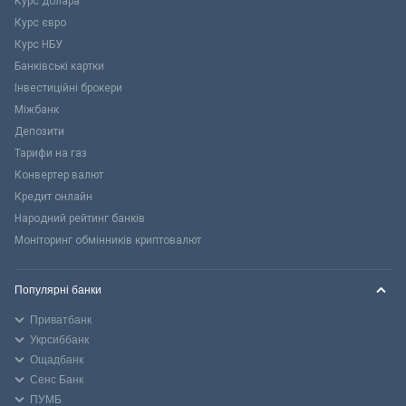
Курс долара
Курс євро
Курс НБУ
Банківські картки
Інвестиційні брокери
Міжбанк
Депозити
Тарифи на газ
Конвертер валют
Кредит онлайн
Народний рейтинг банків
Моніторинг обмінників криптовалют
Популярні банки
Приватбанк
Укрсиббанк
Ощадбанк
Сенс Банк
ПУМБ