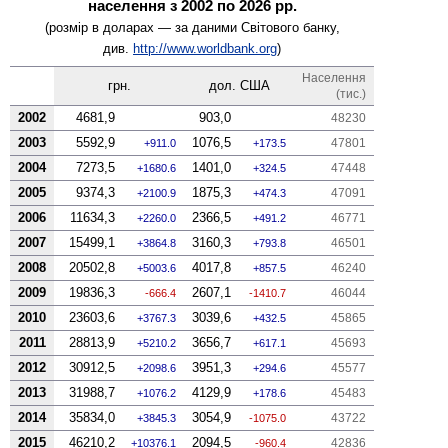
населення з 2002 по 2026 рр.
(розмір в доларах — за даними Світового банку,
див.
http://www.worldbank.org
)
Населення
грн.
дол. США
(тис.)
2002
4681,9
903,0
48230
2003
5592,9
1076,5
47801
911.0
173.5
2004
7273,5
1401,0
47448
1680.6
324.5
2005
9374,3
1875,3
47091
2100.9
474.3
2006
11634,3
2366,5
46771
2260.0
491.2
2007
15499,1
3160,3
46501
3864.8
793.8
2008
20502,8
4017,8
46240
5003.6
857.5
2009
19836,3
2607,1
46044
-666.4
-1410.7
2010
23603,6
3039,6
45865
3767.3
432.5
2011
28813,9
3656,7
45693
5210.2
617.1
2012
30912,5
3951,3
45577
2098.6
294.6
2013
31988,7
4129,9
45483
1076.2
178.6
2014
35834,0
3054,9
43722
3845.3
-1075.0
2015
46210,2
2094,5
42836
10376.1
-960.4