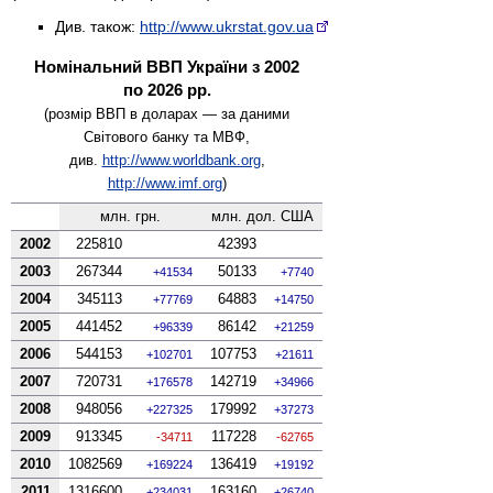
Див. також:
http://www.ukrstat.gov.ua
Номі­нальний ВВП України з 2002
по 2026 рр.
(розмір ВВП в доларах — за даними
Світового банку та МВФ,
див.
http://www.worldbank.org
,
http://www.imf.org
)
млн. грн.
млн. дол. США
2002
225810
42393
2003
267344
50133
41534
7740
2004
345113
64883
77769
14750
2005
441452
86142
96339
21259
2006
544153
107753
102701
21611
2007
720731
142719
176578
34966
2008
948056
179992
227325
37273
2009
913345
117228
-34711
-62765
2010
1082569
136419
169224
19192
2011
1316600
163160
234031
26740