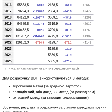
2016
55853,5
2158,5
42668
9643.3
64.0
2017
70224,3
2604,3
42477
14370.8
445.8
2018
84192,0
3059,1
42269
13967.7
454.8
2019
94589,8
3619,9
42019
10397.8
560.8
2020
100432,5
3709,8
41760
5842.6
89.9
2021
131907,2
4775,9
41389
31474.8
1066.1
2022
126152,3
4199,7
41149
-5754.9
-576.2
2023
5139,6
939.9
2024
5389,5
249.9
2025
5865,9
476.4
Чисельність населення взято в середньому за рік
Для розрахунку ВВП використовуються 3 методи:
виробничий метод (за доданою вартістю)
розподільчий, або дохідний метод (за розподілом)
витратний метод (за кінцевим використанням)
Зрозуміло, результати розрахунку за різними методами повинні
якось збігатися:)