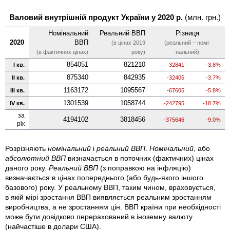
Валовий внутрішній продукт України у 2020 р.
(млн. грн.)
Номі­нальний
Реальний ВВП
Різниця
2020
ВВП
(в цінах 2019
(реальний – номі­
(в фактичних цінах)
року)
нальний)
854051
821210
I кв.
-32841
-3.8%
875340
842935
II кв.
-32405
-3.7%
1163172
1095567
III кв.
-67605
-5.8%
1301539
1058744
IV кв.
-242795
-18.7%
за
4194102
3818456
-375646
-9.0%
рік
Розрізняють
номінальний
і
реальний ВВП
.
Номінальний
, або
абсолютний ВВП
визначається в поточних (фактичних) цінах
даного року.
Реальний ВВП
(з поправкою на інфляцію)
визначається в цінах попереднього (або будь-якого іншого
базового) року. У реальному ВВП, таким чином, враховується,
в якій мірі зростання ВВП виявляється реальним зростанням
виробництва, а не зростанням цін. ВВП країни при необхідності
може бути довідково перерахований в іноземну валюту
(найчастіше в долари США).