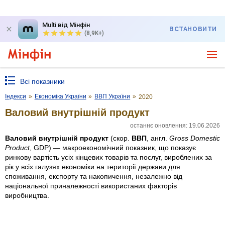
Multi від Мінфін
ВСТАНОВИТИ
(8,9K+)
Всі показники
Індекси
»
Економіка України
»
ВВП України
»
2020
Валовий внутрішній продукт
останнє оновлення: 19.06.2026
Валовий внутрішній продукт
(скор.
ВВП
, англ.
Gross Domestic
Product
, GDP) — макроекономічний показник, що показує
ринкову вартість усіх кінцевих товарів та послуг, вироблених за
рік у всіх галузях економіки на території держави для
споживання, експорту та накопичення, незалежно від
національної приналежності використаних факторів
виробництва.