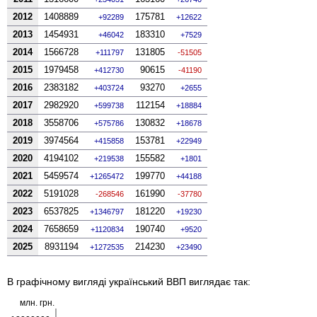
2012
1408889
175781
92289
12622
2013
1454931
183310
46042
7529
2014
1566728
131805
111797
-51505
2015
1979458
90615
412730
-41190
2016
2383182
93270
403724
2655
2017
2982920
112154
599738
18884
2018
3558706
130832
575786
18678
2019
3974564
153781
415858
22949
2020
4194102
155582
219538
1801
2021
5459574
199770
1265472
44188
2022
5191028
161990
-268546
-37780
2023
6537825
181220
1346797
19230
2024
7658659
190740
1120834
9520
2025
8931194
214230
1272535
23490
В графічному вигляді український ВВП виглядає так:
млн. грн.