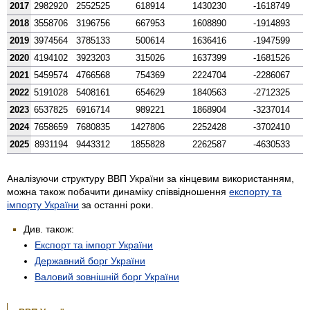
2017
2982920
2552525
618914
1430230
-1618749
2018
3558706
3196756
667953
1608890
-1914893
2019
3974564
3785133
500614
1636416
-1947599
2020
4194102
3923203
315026
1637399
-1681526
2021
5459574
4766568
754369
2224704
-2286067
2022
5191028
5408161
654629
1840563
-2712325
2023
6537825
6916714
989221
1868904
-3237014
2024
7658659
7680835
1427806
2252428
-3702410
2025
8931194
9443312
1855828
2262587
-4630533
Аналізуючи структуру ВВП України за кінцевим використанням,
можна також побачити динаміку співвідношення
експорту та
імпорту України
за останні роки.
Див. також:
Експорт та імпорт України
Державний борг України
Валовий зовнішній борг України