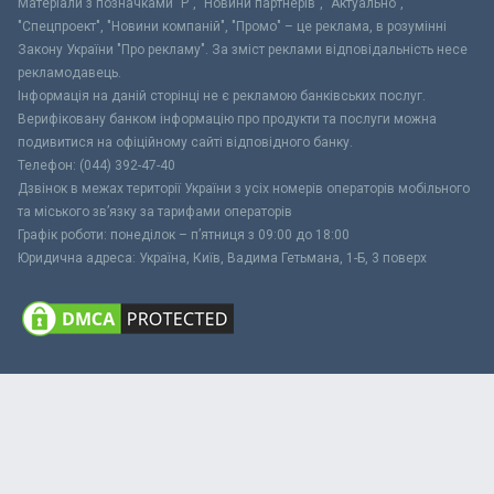
Матеріали з позначками "Р", "Новини партнерів", "Актуально",
"Спецпроект", "Новини компаній", "Промо" – це реклама, в розумінні
Закону України "Про рекламу". За зміст реклами відповідальність несе
рекламодавець.
Інформація на даній сторінці не є рекламою банківських послуг.
Верифіковану банком інформацію про продукти та послуги можна
подивитися на офіційному сайті відповідного банку.
Телефон: (044) 392-47-40
Дзвінок в межах території України з усіх номерів операторів мобільного
та міського зв’язку за тарифами операторів
Графік роботи: понеділок – п’ятниця з 09:00 до 18:00
Юридична адреса: Україна, Київ, Вадима Гетьмана, 1-Б, 3 поверх