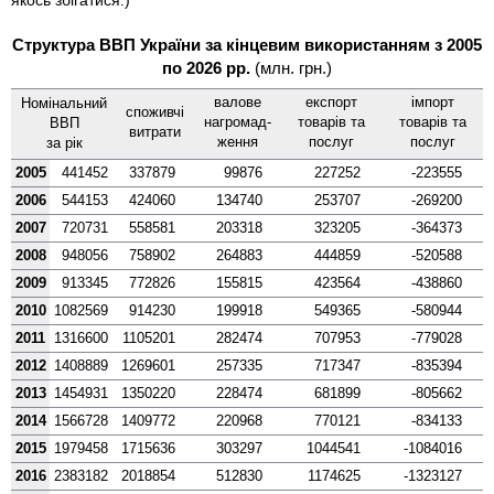
Структура ВВП України за кінцевим використанням з 2005
по 2026 рр.
(млн. грн.)
валове
експорт
імпорт
Номі­нальний
споживчі
нагро­мад­
товарів та
товарів та
ВВП
витрати
ження
послуг
послуг
за рік
2005
441452
337879
99876
227252
-223555
2006
544153
424060
134740
253707
-269200
2007
720731
558581
203318
323205
-364373
2008
948056
758902
264883
444859
-520588
2009
913345
772826
155815
423564
-438860
2010
1082569
914230
199918
549365
-580944
2011
1316600
1105201
282474
707953
-779028
2012
1408889
1269601
257335
717347
-835394
2013
1454931
1350220
228474
681899
-805662
2014
1566728
1409772
220968
770121
-834133
2015
1979458
1715636
303297
1044541
-1084016
2016
2383182
2018854
512830
1174625
-1323127