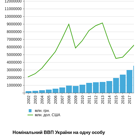
12000000
11000000
10000000
9000000
8000000
7000000
6000000
5000000
4000000
3000000
2000000
1000000
2002
2003
2004
2005
2006
2007
2008
2009
2010
2011
2012
2013
2014
2015
2016
2017
20
млн. грн.
млн. дол. США
Номі­нальний ВВП України на одну особу