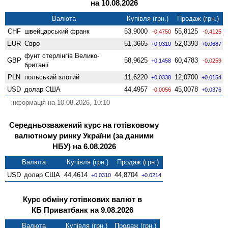
на 10.08.2026
Валюта
Купівля (грн.)
Продаж (грн.)
CHF
швейцарський франк
53,9000
55,8125
-0.4750
-0.4125
EUR
Євро
51,3665
52,0393
+0.0310
+0.0687
фунт стерлінгів Велико­
GBP
58,9625
60,4783
+0.1458
-0.0259
британії
PLN
польський злотий
11,6220
12,0700
+0.0338
+0.0154
USD
долар США
44,4957
45,0078
-0.0056
+0.0376
інформація на 10.08.2026, 10:10
Середньозважений курс на готівковому
валютному ринку України (за даними
НБУ) на 6.08.2026
Валюта
Купівля (грн.)
Продаж (грн.)
USD
долар США
44,4614
44,8704
+0.0310
+0.0214
Курс обміну готівкових валют в
КБ Приватбанк на 9.08.2026
Валюта
Купівля (грн.)
Продаж (грн.)