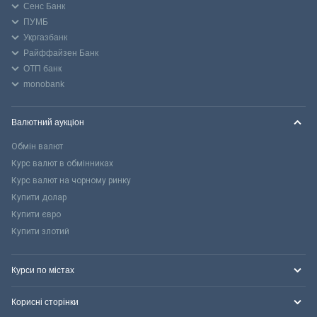
Сенс Банк
ПУМБ
Укргазбанк
Райффайзен Банк
ОТП банк
monobank
Валютний аукціон
Обмін валют
Курс валют в обмінниках
Курс валют на чорному ринку
Купити долар
Купити євро
Купити злотий
Курси по містах
Корисні сторінки