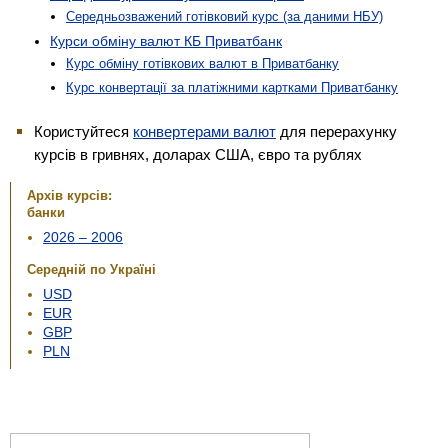
Середньозважений готівковий курс (за даними НБУ)
Курси обміну валют КБ Приватбанк
Курс обміну готівкових валют в Приватбанку
Курс конвертації за платіжними картками Приватбанку
Користуйтеся
конвертерами валют
для перерахунку
курсів в гривнях, доларах США, євро та рублях
Архів курсів:
банки
2026 – 2006
Середній по Україні
USD
EUR
GBP
PLN