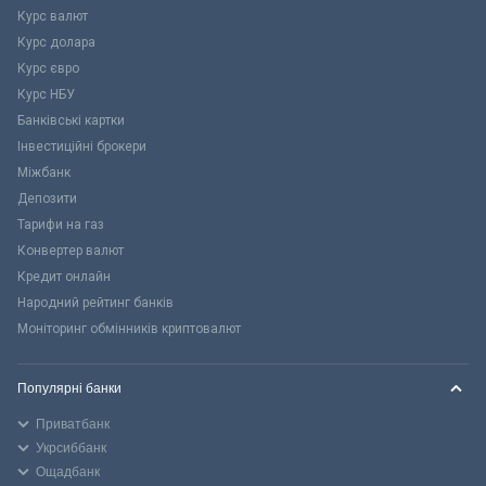
Курс валют
Курс долара
Курс євро
Курс НБУ
Банківські картки
Інвестиційні брокери
Міжбанк
Депозити
Тарифи на газ
Конвертер валют
Кредит онлайн
Народний рейтинг банків
Моніторинг обмінників криптовалют
Популярні банки
Приватбанк
Укрсиббанк
Ощадбанк