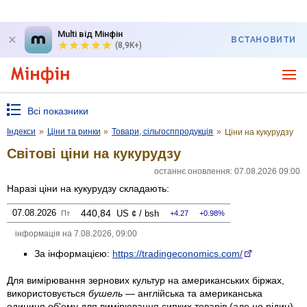
Multi від Мінфін
ВСТАНОВИТИ
(8,9K+)
Всі показники
Індекси
»
Ціни та ринки
»
Товари, сільгосппродукція
»
Ціни на кукурудзу
Світові ціни на кукурудзу
останнє оновлення: 07.08.2026 09:00
Наразі ціни на кукурудзу складають:
07.08.2026
440,84
US ¢ / bsh
Пт
4.27
0.98%
інформація на 7.08.2026, 09:00
За інформацією:
https://tradingeconomics.com/
Для вимірювання зернових культур на американських біржах,
використовується
бушель
— англійська та американська
одиниця об'ему для вимірювання сипких товарів (але не рідин).