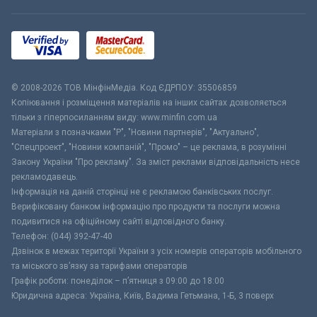
© 2008-2026 ТОВ МiнфiнМедiа. Код ЄДРПОУ: 35506859
Копіювання і розміщення матеріалів на інших сайтах дозволяється
тільки з гіперпосиланням виду: www.minfin.com.ua
Матеріали з позначками "Р", "Новини партнерів", "Актуально",
"Спецпроект", "Новини компаній", "Промо" – це реклама, в розумінні
Закону України "Про рекламу". За зміст реклами відповідальність несе
рекламодавець.
Інформація на даній сторінці не є рекламою банківських послуг.
Верифіковану банком інформацію про продукти та послуги можна
подивитися на офіційному сайті відповідного банку.
Телефон: (044) 392-47-40
Дзвінок в межах території України з усіх номерів операторів мобільного
та міського зв’язку за тарифами операторів
Графік роботи: понеділок – п’ятниця з 09:00 до 18:00
Юридична адреса: Україна, Київ, Вадима Гетьмана, 1-Б, 3 поверх