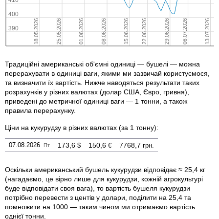
Традиційні американські об'ємні одиниці — бушелі — можна
перерахувати в одиниці ваги, якими ми зазвичай користуємося,
та визначити їх вартість. Нижче наводяться результати таких
розрахунків у різних валютах (долар США, Євро, гривня),
приведені до метричної одиниці ваги — 1 тонни, а також
правила перерахунку.
Ціни на кукурудзу в різних валютах
(за 1 тонну)
:
07.08.2026
173,6
150,6
7768,7
$
€
грн.
Пт
Оскільки американський бушель кукурудзи відповідає ≈ 25,4 кг
(нагадаємо, це вірно лише для кукурудзи, кожній агрокультурі
буде відповідати своя вага), то вартість бушеля кукурудзи
потрібно перевести з центів у долари, поділити на 25,4 та
помножити на 1000 — таким чином ми отримаємо вартість
однієї тонни.