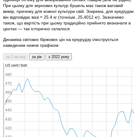
При цьому для зернових культур бушель має також ваговий
вимір, причому для кожної культури свій. Зокрема, для кукурудзи
він відповідає вазі ≈ 25.4 кг (точніше, 25,4012 кг). Зазначимо
також, що вартість при цьому традиційно прийнято визначати в
центах — так історично склалося.
Динаміка світових біржових цін на кукурудзу ілюструється
наведеним нижче графіком: