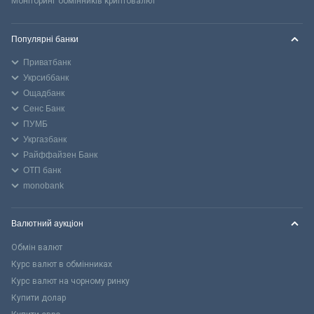
Моніторинг обмінників криптовалют
Популярні банки
Приватбанк
Укрсиббанк
Ощадбанк
Сенс Банк
ПУМБ
Укргазбанк
Райффайзен Банк
ОТП банк
monobank
Валютний аукціон
Обмін валют
Курс валют в обмінниках
Курс валют на чорному ринку
Купити долар