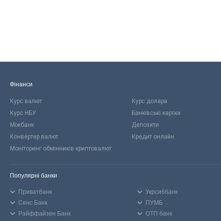
Фінанси
Курс валют
Курс долара
Курс НБУ
Банківські картки
Міжбанк
Депозити
Конвертер валют
Кредит онлайн
Моніторинг обмінників криптовалют
Популярні банки
Приватбанк
Укрсиббанк
Сенс Банк
ПУМБ
Райффайзен Банк
ОТП банк