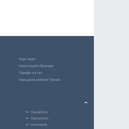
Курс євро
Інвестиційні брокери
Тарифи на газ
Народний рейтинг банків
Ощадбанк
Укргазбанк
monobank