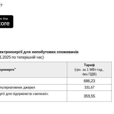
т?
ектроенергії для непобутових споживачів
01.2025 по теперішній час)
Тариф
кренерго"
(грн. за 1 МВт⋅год.,
без ПДВ)
686,23
 альтернативних джерел
331,67
ргії для підприємств «зеленої»
359,55