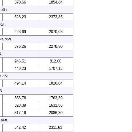
370,66
1854,84
 обл.
528,23
2373,85
бл.
223,69
2070,08
ка обл.
376,26
2278,90
л.
246,51
812,60
"
449,23
1707,13
а обл.
494,14
1810,04
бл.
353,78
1763,39
328,39
1631,86
317,16
2086,30
 обл.
542,42
2311,63