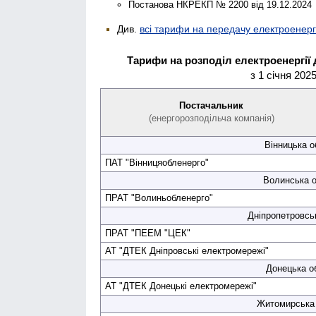
Постанова НКРЕКП № 2200 від 19.12.2024
Див.
всі тарифи на передачу електроенерг
Тарифи на розподіл електроенергії
з 1 січня 202
Постачальник
(енерго­розподільча компанія)
Вінницька о
ПАТ "Вінниця­обленерго"
Волинська о
ПРАТ "Волинь­обленерго"
Дніпропетровсь
ПРАТ "ПЕЕМ "ЦЕК"
АТ "ДТЕК Дніпровські електро­мережі"
Донецька о
АТ "ДТЕК Донецькі електро­мережі"
Житомирська 