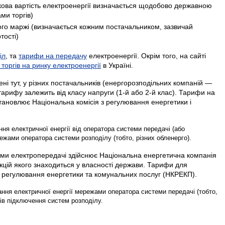
нкова вартість електроенергії визначається щодобово державною
ми торгів)
його маржі (визначається кожним постачальником, зазвичай
тості)
іл
, та
тарифи на передачу
електроенергії. Окрім того, на сайті
торгів на ринку електроенергії
в Україні.
ні тут, у різних постачальників (енергорозподільних компаній —
 тарифу залежить від класу напруги (1-й або 2-й клас). Тарифи на
становлює Національна комісія з регулювання енергетики і
ня електричної енергії від оператора системи передачі (або
ежами оператора системи розподілу (тобто, різних обленерго).
ями електропередачі здійснює Національна енергетична компанія
кцій якого знаходиться у власності держави. Тарифи для
з регулювання енергетики та комунальних послуг (НКРЕКП).
ння електричної енергії мережами оператора системи передачі (тобто,
тів підключення систем розподілу.