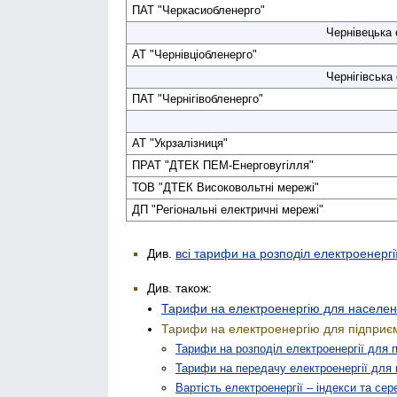
ПАТ "Черкаси­обленерго"
Чернівецька 
АТ "Чернівці­обленерго"
Чернігівська 
ПАТ "Чернігів­обленерго"
АТ "Укрзалізниця"
ПРАТ "ДТЕК ПЕМ-Енерговугілля"
ТОВ "ДТЕК Високовольтні мережі"
ДП "Регіональні електричні мережі"
Див.
всі тарифи на розподіл електроенергі
Див. також:
Тарифи на електроенергію для населе
Тарифи на електроенергію для підприє
Тарифи на розподіл електроенергії для 
Тарифи на передачу електроенергії для
Вартість електроенергії – індекси та сер