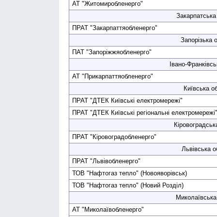
АТ "Житомир­обленерго"
Закарпатська
ПРАТ "Закарпаття­обленерго"
Запорізька о
ПАТ "Запоріжжя­обленерго"
Івано-Франківсь
АТ "Прикарпаття­обленерго"
Київська об
ПРАТ "ДТЕК Київські електро­мережі"
ПРАТ "ДТЕК Київські регіональні електро­мережі
Кіровоградськ
ПРАТ "Кіровоград­обленерго"
Львівська о
ПРАТ "Львів­обленерго"
ТОВ "Нафтогаз тепло" (Новояворівськ)
ТОВ "Нафтогаз тепло" (Новий Розділ)
Миколаївська
АТ "Миколаїв­обленерго"