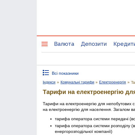
Валюта
Депозити
Кредит
Всі показники
Індекси
»
Комунальні тарифи
»
Електроенергія
»
Та
Тарифи на електроенергію дл
Тарифи на електроенергію для непобутових сп
на електроенергію для населення. Загалом варт
тарифа оператора системи передачі (в
тарифа оператора системи розподілу (
енергорозподільчої компанії)