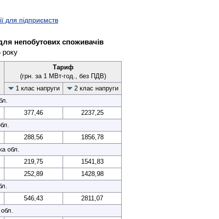
ії для підприємств
 для непобутових споживачів
5 року
Тариф
(грн. за 1 МВт⋅год., без ПДВ)
1 клас напруги
2 клас напруги
бл.
377,46
2237,25
бл.
288,56
1856,78
ка обл.
219,75
1541,83
252,89
1428,98
бл.
546,43
2811,07
обл.