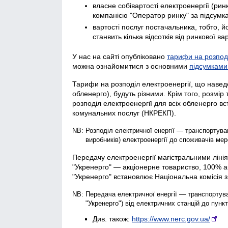
власне собівартості електроенергії (ри
компанією "Оператор ринку" за підсумка
вартості послуг постачальника, тобто, 
станвить кілька відсотків від ринкової вар
У нас на сайті опубліковано
тарифи на розпод
можна ознайомитися з основними
підсумками 
Тарифи на розподіл електроенергії, що наведе
обленерго), будуть різними. Крім того, розмір
розподіл електроенергії для всіх обленерго в
комунальних послуг (НКРЕКП).
Розподіл електричної енергії — транспортуван
виробників) електроенергії до споживачів мер
Передачу електроенергії магістральними ліні
"Укренерго" — акціонерне товариство, 100% а
"Укренерго" встановлює Національна комісія 
Передача електричної енергії — транспортува
"Укренерго") від електричних станцій до пунк
Див. також:
https://www.nerc.gov.ua/