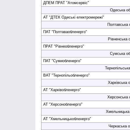
ДПЕМ ПРАТ "Атомсервіс"
Одеська об
АТ "ДТЕК Одеські електро­мережі"
Полтавська 
ПАТ "Полтава­обленерго"
Рівненська 
ПРАТ "Рівне­обленерго"
Сумська об
ПАТ "Суми­обленерго"
Тернопільська
ВАТ "Тернопіль­обленерго"
Харківська о
АТ "Харків­обленерго"
Херсонська 
АТ "Херсон­обленерго"
Хмельницька 
АТ "Хмельницьк­обленерго"
Черкаська о