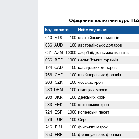
Офіційний валютний курс НБУ 
Код валюти
Найменування
040
ATS
100
австрійських шилінгів
036
AUD
100
австралійськх доларов
031
AZM
10000
азербайджанських манатів
056
BEF
1000
бельгійських франків
124
CAD
100
канадських доларов
756
CHF
100
швейцарських франків
203
CZK
100
чеських крон
280
DEM
100
німецких марок
208
DKK
100
данських крон
233
EEK
100
эстонських крон
724
ESP
1000
испанськи песет
978
EUR
100
Євро
246
FIM
100
фінських марок
250
FRF
100
французських франків