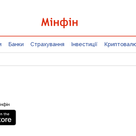
и
Банки
Страхування
Інвестиції
Криптовал
інфін