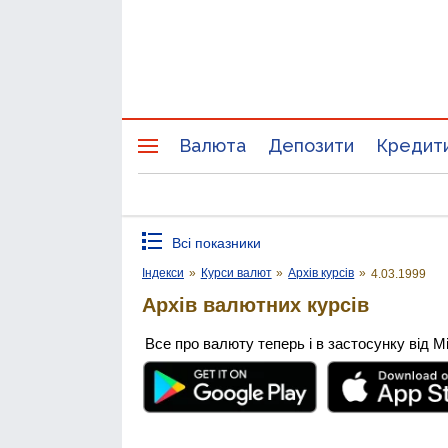
Валюта
Депозити
Кредит
Всі показники
Індекси
»
Курси валют
»
Архів курсів
»
4.03.1999
Архів валютних курсів
Все про валюту теперь і в застосунку від М