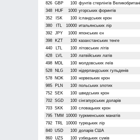
826
GBP
100
фунтів стерлінгів Велико­британі
348
HUF
1000
угорських форинтів
352
ISK
100
ісландських крон
380
ITL
10000
итальянських лір
392
JPY
1000
японських єн
398
KZT
100
казахстанських тенге
440
LTL
100
літовських літів
428
LVL
100
латвійських латів
498
MDL
100
молдовських леїв
528
NLG
100
нідерландських гульденів
578
NOK
100
норвезьких крон
985
PLN
100
польських злотих
752
SEK
100
шведських крон
702
SGD
100
сінгапурських доларів
703
SKK
100
словацьких крон
795
TMM
10000
туркменських манатів
792
TRL
10000
турецьких лір
840
USD
100
доларів США
860
UZS
100
узбецьких сумів