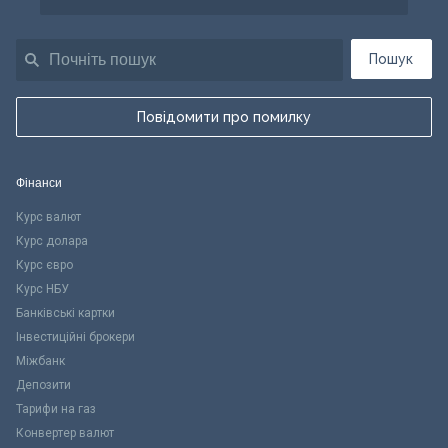
Пошук
Повідомити про помилку
Фінанси
Курс валют
Курс долара
Курс євро
Курс НБУ
Банківські картки
Інвестиційні брокери
Міжбанк
Депозити
Тарифи на газ
Конвертер валют