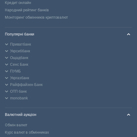
Кредит онлайн
Народний рейтинг банків
Моніторинг обмінників криптовалют
Популярні банки
Приватбанк
Укрсиббанк
Ощадбанк
Сенс Банк
ПУМБ
Укргазбанк
Райффайзен Банк
ОТП банк
monobank
Валютний аукціон
Обмін валют
Курс валют в обмінниках