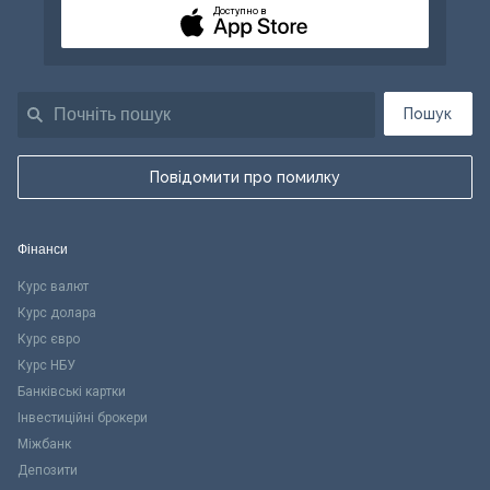
Доступно в
Пошук
Повідомити про помилку
Фінанси
Курс валют
Курс долара
Курс євро
Курс НБУ
Банківські картки
Інвестиційні брокери
Міжбанк
Депозити