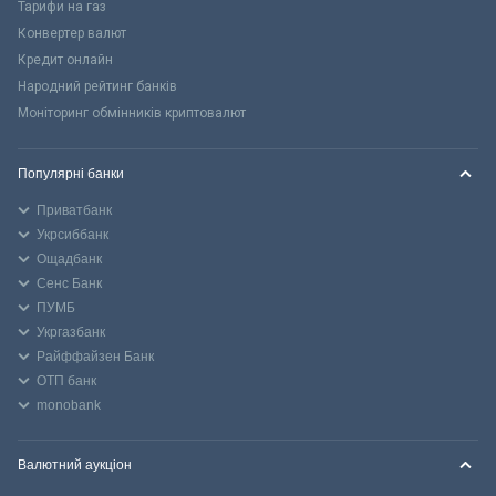
Тарифи на газ
Конвертер валют
Кредит онлайн
Народний рейтинг банків
Моніторинг обмінників криптовалют
Популярні банки
Приватбанк
Укрсиббанк
Ощадбанк
Сенс Банк
ПУМБ
Укргазбанк
Райффайзен Банк
ОТП банк
monobank
Валютний аукціон