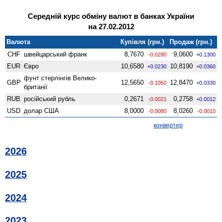
Середній курс обміну валют в банках України
на 27.02.2012
Валюта
Купівля (грн.)
Продаж (грн.)
CHF
швейцарський франк
8,7670
9,0600
-0.0280
+0.1300
EUR
Євро
10,6580
10,8190
+0.0230
+0.0360
фунт стерлінгів Велико­
GBP
12,5650
12,8470
-0.1050
+0.0330
британії
RUB
російський рубль
0,2671
0,2758
-0.0021
+0.0012
USD
долар США
8,0000
8,0260
-0.0080
-0.0010
конвертер
2026
2025
2024
2023