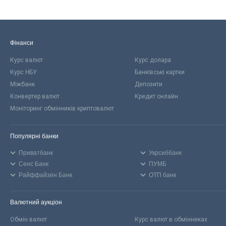
Фінанси
Курс валют
Курс долара
Курс НБУ
Банківські картки
Міжбанк
Депозити
Конвертер валют
Кредит онлайн
Моніторинг обмінників криптовалют
Популярні банки
Приватбанк
Укрсиббанк
Сенс Банк
ПУМБ
Райффайзен Банк
ОТП банк
Валютний аукціон
Обмін валют
Курс валют в обмінниках