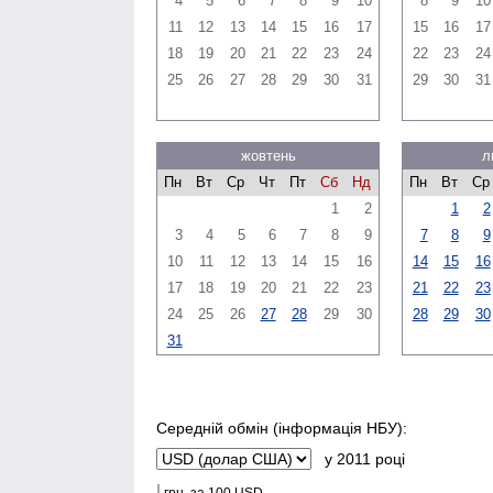
4
5
6
7
8
9
10
8
9
10
11
12
13
14
15
16
17
15
16
17
18
19
20
21
22
23
24
22
23
24
25
26
27
28
29
30
31
29
30
31
жовтень
л
Пн
Вт
Ср
Чт
Пт
Сб
Нд
Пн
Вт
Ср
1
2
1
2
3
4
5
6
7
8
9
7
8
9
10
11
12
13
14
15
16
14
15
16
17
18
19
20
21
22
23
21
22
23
24
25
26
27
28
29
30
28
29
30
31
Середній обмін (інформація НБУ):
у 2011 році