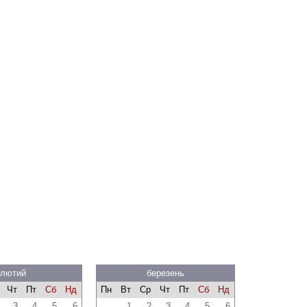
лютий
березень
Чт
Пт
Сб
Нд
Пн
Вт
Ср
Чт
Пт
Сб
Нд
3
4
5
6
1
2
3
4
5
6