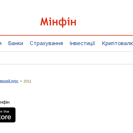
и
Банки
Страхування
Інвестиції
Криптовал
жений курс
»
2011
інфін