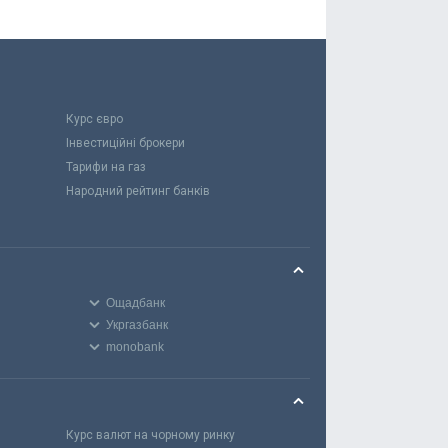
Курс євро
Інвестиційні брокери
Тарифи на газ
Народний рейтинг банків
Ощадбанк
Укргазбанк
monobank
Курс валют на чорному ринку