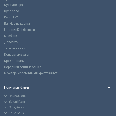
Курс долара
Курс євро
Курс НБУ
Банківські картки
Інвестиційні брокери
Міжбанк
Депозити
Тарифи на газ
Конвертер валют
Кредит онлайн
Народний рейтинг банків
Моніторинг обмінників криптовалют
Популярні банки
Приватбанк
Укрсиббанк
Ощадбанк
Сенс Банк