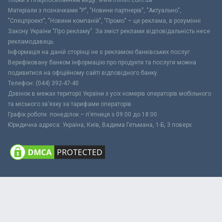
тільки з гіперпосиланням виду: www.minfin.com.ua
Матеріали з позначками "Р", "Новини партнерів", "Актуально",
"Спецпроект", "Новини компаній", "Промо" – це реклама, в розумінні
Закону України "Про рекламу". За зміст реклами відповідальність несе
рекламодавець.
Інформація на даній сторінці не є рекламою банківських послуг.
Верифіковану банком інформацію про продукти та послуги можна
подивитися на офіційному сайті відповідного банку.
Телефон: (044) 392-47-40
Дзвінок в межах території України з усіх номерів операторів мобільного
та міського зв’язку за тарифами операторів
Графік роботи: понеділок – п’ятниця з 09:00 до 18:00
Юридична адреса: Україна, Київ, Вадима Гетьмана, 1-Б, 3 поверх