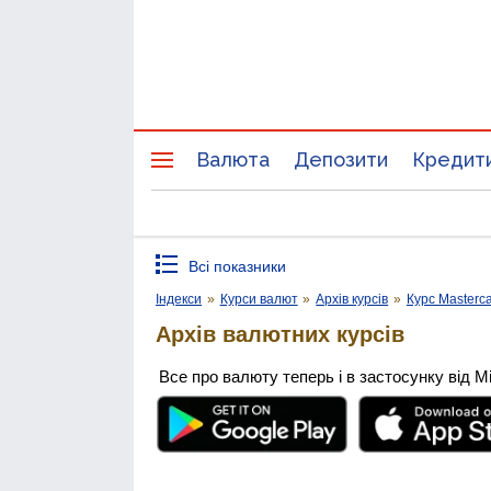
Валюта
Депозити
Кредит
Всі показники
Індекси
»
Курси валют
»
Архів курсів
»
Курс Masterc
Архів валютних курсів
Все про валюту теперь і в застосунку від М