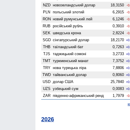
NZD
ново­зеландський долар
18,3150
-0
PLN
польський злотий
6,2915
-0
RON
новий румунський лей
6,1246
-0
RUB
російський рубль
0,3910
-0
SEK
шведська крона
2,8224
-0
SGD
сінгапурський долар
18,2170
+0
THB
таїландський бат
0,7263
+0
TJS
таджицький сомоні
3,2733
+0
TMT
туркменський манат
7,3752
+0
TRY
нова турецька ліра
7,8806
+0
TWD
тайванський долар
0,8060
+0
USD
долар США
25,7840
+0
UZS
узбецький сум
0,0083
+0
ZAR
південно-африканський ренд
1,7979
-0
к
2026