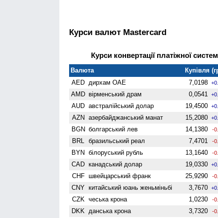
Курси валют Mastercard
Курси конвертації платіжної систем
Валюта
Купівля (г
AED
дирхам ОАЕ
7,0198
+0
AMD
вiрменський драм
0,0541
+0
AUD
австралійський долар
19,4500
+0
AZN
азербайджанський манат
15,2080
+0
BGN
болгарський лев
14,1380
-0
BRL
бразильський реал
7,4701
-0
BYN
білоруський рубль
13,1640
-0
CAD
канадський долар
19,0330
+0
CHF
швейцарський франк
25,9290
-0
CNY
китайський юань женьмiньбi
3,7670
+0
CZK
чеська крона
1,0230
-0
DKK
данська крона
3,7320
-0