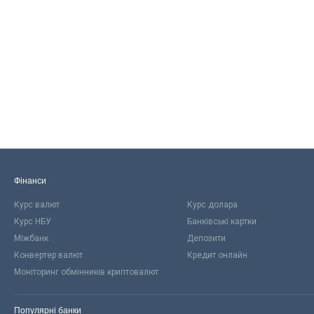
Фінанси
Курс валют
Курс долара
Курс НБУ
Банківські картки
Міжбанк
Депозити
Конвертер валют
Кредит онлайн
Моніторинг обмінників криптовалют
Популярні банки