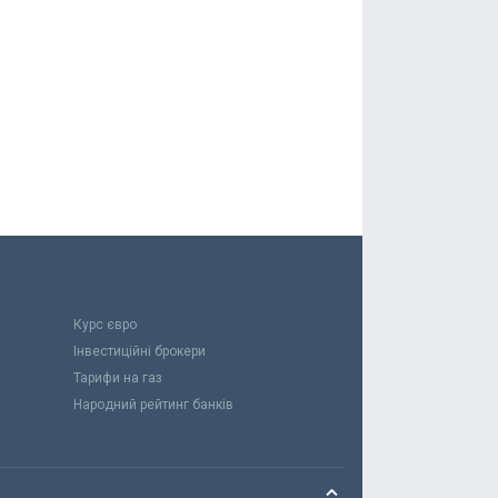
Курс євро
Інвестиційні брокери
Тарифи на газ
Народний рейтинг банків