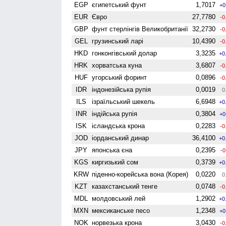
EGP
єгипетський фунт
1,7017
+0
EUR
Євро
27,7780
-0
GBP
фунт стерлінгів Велико­британії
32,2730
-0
GEL
грузинський ларі
10,4390
-0
HKD
гонконгівський долар
3,3235
+0
HRK
хорватська куна
3,6807
-0
HUF
угорський форинт
0,0896
-0
IDR
індонезійська рупія
0,0019
0
ILS
ізраїльський шекель
6,6948
+0
INR
індійська рупія
0,3804
+0
ISK
ісландська крона
0,2283
-0
JOD
іорданський динар
36,4100
+0
JPY
японська єна
0,2395
-0
KGS
киргизький сом
0,3739
+0
KRW
піденно-корейська вона (Корея)
0,0220
0
KZT
казахстанський тенге
0,0748
-0
MDL
молдовський лей
1,2902
+0
MXN
мексиканське песо
1,2348
+0
NOK
норвезька крона
3,0430
-0