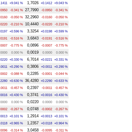
1,7026
.1411
+9.041 %
+0.1412
+9.043 %
27,7990
.0950
-0.341 %
-0.0950
-0.341 %
32,2960
.0160
-0.050 %
-0.0160
-0.050 %
10,4440
.0220
-0.210 %
-0.0220
-0.210 %
3,3254
.0197
+0.596 %
+0.0198
+0.599 %
3,6843
.0191
-0.516 %
-0.0191
-0.516 %
0,0896
.0007
-0.775 %
-0.0007
-0.775 %
0,0019
.0000
0.000 %
0.0000
0.000 %
6,7014
.0220
+0.330 %
+0.0221
+0.331 %
0,3806
.0011
+0.290 %
+0.0011
+0.290 %
0,2285
.0002
-0.088 %
-0.0001
-0.044 %
36,4280
.2280
+0.630 %
+0.2290
+0.633 %
0,2397
.0011
-0.457 %
-0.0011
-0.457 %
0,3741
.0016
+0.430 %
+0.0016
+0.430 %
0,0220
.0000
0.000 %
0.0000
0.000 %
0,0748
.0002
-0.267 %
-0.0002
-0.267 %
1,2914
.0013
+0.101 %
+0.0013
+0.101 %
1,2357
.0118
+0.965 %
+0.0118
+0.964 %
3,0458
.0096
-0.314 %
-0.0095
-0.311 %