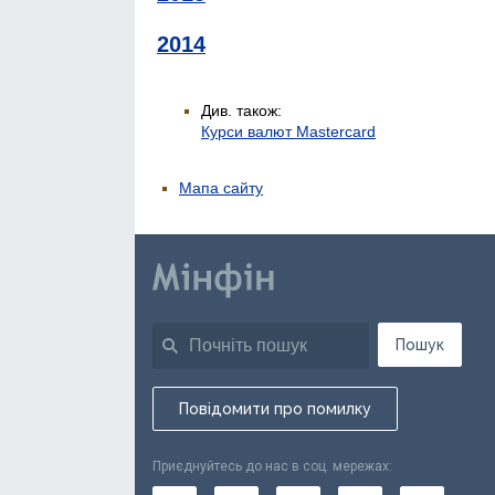
2014
Див. також:
Курси валют Mastercard
Мапа сайту
Пошук
Повідомити про помилку
Приєднуйтесь до нас в соц. мережах: