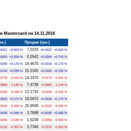
и Mastercard на 14.11.2016
рн.)
Продаж (грн.)
7,0233
.0421
+0.603 %
+0.0422
+0.604 %
0,0542
.0003
+0.558 %
+0.0004
+0.743 %
19,4670
.0330
+0.170 %
+0.0330
+0.170 %
15,2160
.0150
+0.099 %
+0.0160
+0.105 %
14,1470
.0770
-0.542 %
-0.0770
-0.541 %
7,4738
.0866
-1.146 %
-0.0865
-1.144 %
13,1710
.0250
-0.190 %
-0.0240
-0.182 %
19,0470
.0520
+0.274 %
+0.0530
+0.279 %
25,9500
.0520
-0.200 %
-0.0520
-0.200 %
3,7688
.0030
+0.080 %
+0.0030
+0.080 %
1,0239
.0055
-0.535 %
-0.0056
-0.544 %
3,7346
.0132
-0.352 %
-0.0132
-0.352 %