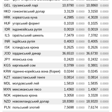
GEL
грузинський ларі
10,8790
10,8860
0.0000
0.0000
HKD
гонконгівський долар
3,3129
3,3150
0.0000
0.0000
HRK
хорватська куна
4,2985
4,3028
0.0000
0.0000
HUF
угорський форинт
0,1018
0,1025
0.0000
0.0000
IDR
індонезійська рупія
0,0019
0,0019
0.0000
0.0000
ILS
ізраїльський шекель
7,3479
7,3782
0.0000
0.0000
INR
індійська рупія
0,4003
0,4005
0.0000
0.0000
ISK
ісландська крона
0,2625
0,2626
0.0000
0.0000
JOD
іорданський динар
36,6510
36,6730
0.0000
0.0000
JPY
японська єна
0,2420
0,2432
0.0000
0.0000
KGS
киргизький сом
0,3799
0,3801
0.0000
0.0000
KRW
піденно-корейська вона (Корея)
0,0244
0,0245
0.0000
0.0000
KZT
казахстанський тенге
0,0814
0,0814
0.0000
0.0000
MDL
молдовський лей
1,5819
1,5835
0.0000
0.0000
MXN
мексиканське песо
1,4360
1,4367
0.0000
0.0000
NOK
норвезька крона
3,3058
3,3328
0.0000
0.0000
NZD
ново­зеландський долар
18,8380
18,9320
0.0000
0.0000
PLN
польський злотий
7,5698
7,6174
0.0000
0.0000