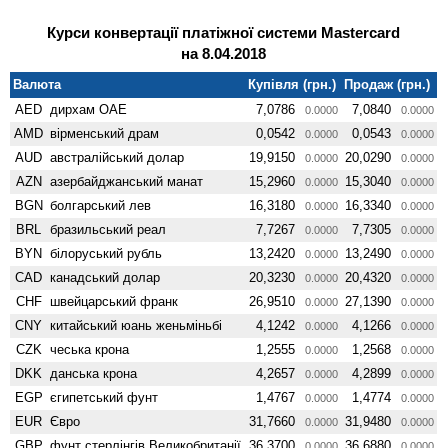
Курси конвертації платіжної системи Mastercard
на 8.04.2018
Валюта
Купівля (грн.)
Продаж (грн.)
AED
дирхам ОАЕ
7,0786
7,0840
0.0000
0.0000
AMD
вiрменський драм
0,0542
0,0543
0.0000
0.0000
AUD
австралійський долар
19,9150
20,0290
0.0000
0.0000
AZN
азербайджанський манат
15,2960
15,3040
0.0000
0.0000
BGN
болгарський лев
16,3180
16,3340
0.0000
0.0000
BRL
бразильський реал
7,7267
7,7305
0.0000
0.0000
BYN
білоруський рубль
13,2420
13,2490
0.0000
0.0000
CAD
канадський долар
20,3230
20,4320
0.0000
0.0000
CHF
швейцарський франк
26,9510
27,1390
0.0000
0.0000
CNY
китайський юань женьмiньбi
4,1242
4,1266
0.0000
0.0000
CZK
чеська крона
1,2555
1,2568
0.0000
0.0000
DKK
данська крона
4,2657
4,2899
0.0000
0.0000
EGP
єгипетський фунт
1,4767
1,4774
0.0000
0.0000
EUR
Євро
31,7660
31,9480
0.0000
0.0000
GBP
фунт стерлінгів Велико­британії
36,3700
36,6880
0.0000
0.0000