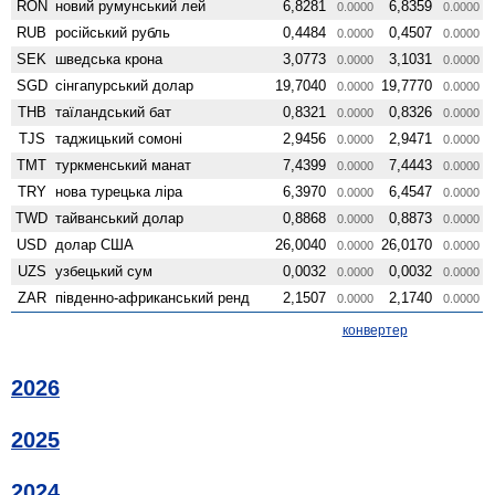
RON
новий румунський лей
6,8281
6,8359
0.0000
0.0000
RUB
російський рубль
0,4484
0,4507
0.0000
0.0000
SEK
шведська крона
3,0773
3,1031
0.0000
0.0000
SGD
сінгапурський долар
19,7040
19,7770
0.0000
0.0000
THB
таїландський бат
0,8321
0,8326
0.0000
0.0000
TJS
таджицький сомоні
2,9456
2,9471
0.0000
0.0000
TMT
туркменський манат
7,4399
7,4443
0.0000
0.0000
TRY
нова турецька ліра
6,3970
6,4547
0.0000
0.0000
TWD
тайванський долар
0,8868
0,8873
0.0000
0.0000
USD
долар США
26,0040
26,0170
0.0000
0.0000
UZS
узбецький сум
0,0032
0,0032
0.0000
0.0000
ZAR
південно-африканський ренд
2,1507
2,1740
0.0000
0.0000
конвертер
2026
2025
2024