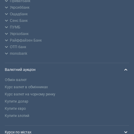
Приватбанк
Укрсиббанк
Ощадбанк
Сенс Банк
ПУМБ
Укргазбанк
Райффайзен Банк
ОТП банк
monobank
Валютний аукціон
Обмін валют
Курс валют в обмінниках
Курс валют на чорному ринку
Купити долар
Купити євро
Купити злотий
Курси по містах