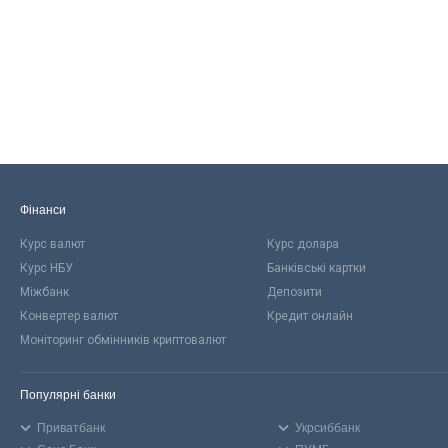
Фінанси
Курс валют
Курс долара
Курс НБУ
Банківські картки
Міжбанк
Депозити
Конвертер валют
Кредит онлайн
Моніторинг обмінників криптовалют
Популярні банки
Приватбанк
Укрсиббанк