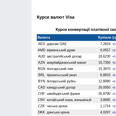
Курси валют Visa
Курси конвертації платіжної сис
Валюта
Купівля (г
AED
дирхам ОАЕ
7,2819
+0
AMD
вiрменський драм
0,0557
+0
AUD
австралійський долар
18,6230
+0
AZN
азербайджанський манат
15,7350
+0
BGN
болгарський лев
15,3870
+0
BRL
бразильський реал
6,8833
+0
BYN
білоруський рубль
12,8080
+0
CAD
канадський долар
20,0050
+0
CHF
швейцарський франк
26,8790
+0
CNY
китайський юань женьмiньбi
3,8685
+0
CZK
чеська крона
1,1724
+0
DKK
данська крона
4,0297
+0