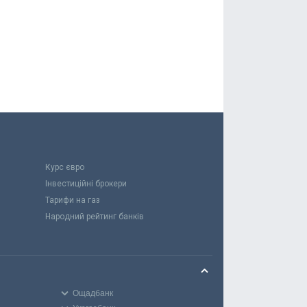
Курс євро
Інвестиційні брокери
Тарифи на газ
Народний рейтинг банків
Ощадбанк