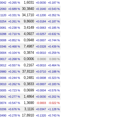
1,6031
.0042
+0.265 %
+0.0030
+0.187 %
30,3840
.2060
+0.689 %
+0.1640
+0.543 %
34,1710
.1120
+0.331 %
+0.1200
+0.352 %
9,8600
.0254
+0.261 %
+0.0184
+0.187 %
3,4149
.0081
+0.238 %
+0.0063
+0.185 %
4,0927
.0288
+0.710 %
+0.0257
+0.632 %
0,0948
.0008
+0.852 %
+0.0007
+0.744 %
7,4987
.0346
+0.468 %
+0.0328
+0.439 %
0,3874
.0004
+0.104 %
+0.0010
+0.259 %
0,0006
.0017
+0.268 %
0.0000
0.000 %
0,2167
.0012
+0.557 %
+0.0010
+0.464 %
37,8110
.0980
+0.261 %
+0.0710
+0.188 %
0,2481
.0006
+0.244 %
+0.0008
+0.323 %
0,3833
.0010
+0.262 %
+0.0007
+0.183 %
0,0699
.0005
+0.723 %
+0.0004
+0.576 %
1,4864
.0041
+0.277 %
+0.0030
+0.202 %
1,3690
.0074
+0.547 %
-0.0003
-0.022 %
3,1116
.0206
+0.676 %
+0.0347
+1.128 %
17,8910
.0490
+0.278 %
+0.1320
+0.743 %