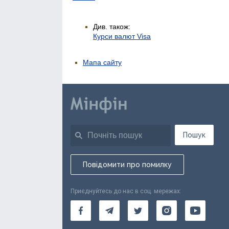
Див. також:
Курси валют Visa
Мапа сайту
Пошук
Повідомити про помилку
Приєднуйтесь до нас в соц. мережах: