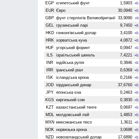
EGP
єгипетський фунт
1,5903
+0
EUR
Євро
30,0940
+0
GBP
фунт стерлінгів Велико­британії
33,9090
+0
GEL
грузинський ларі
9,7450
+0
HKD
гонконгівський долар
3,4100
+0
HRK
хорватська куна
4,0872
+0
HUF
угорський форинт
0,0947
+0
ILS
ізраїльський шекель
7,4221
+0
INR
індійська рупія
0,3846
+0
IRR
іранський ріал
0,6369
+0
ISK
ісландська крона
0,2166
+0
JOD
іорданський динар
37,6760
+0
JPY
японська єна
0,2463
+0
KGS
киргизький сом
0,3830
+0
KZT
казахстанський тенге
0,0697
+0
MDL
молдовський лей
1,4853
+0
MXN
мексиканське песо
1,3611
+0
NOK
норвезька крона
3,0698
+0
NZD
ново­зеландський долар
17,6890
+0