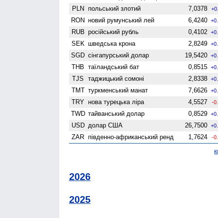
PLN
польський злотий
7,0378
+0
RON
новий румунський лей
6,4240
+0
RUB
російський рубль
0,4102
+0
SEK
шведська крона
2,8249
+0
SGD
сінгапурський долар
19,5420
+0
THB
таїландський бат
0,8515
+0
TJS
таджицький сомоні
2,8338
+0
TMT
туркменський манат
7,6626
+0
TRY
нова турецька ліра
4,5527
-0
TWD
тайванський долар
0,8529
+0
USD
долар США
26,7500
+0
ZAR
південно-африканський ренд
1,7624
-0
к
2026
2025