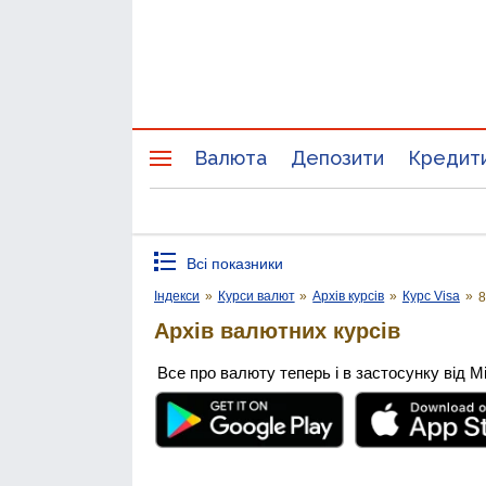
Валюта
Депозити
Кредит
Всі показники
Індекси
»
Курси валют
»
Архів курсів
»
Курс Visa
»
8
Архів валютних курсів
Все про валюту теперь і в застосунку від М