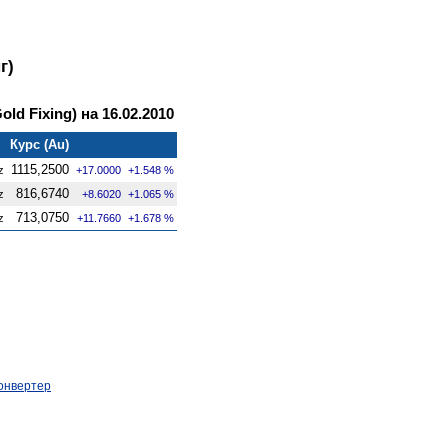
г)
ld Fixing) на 16.02.2010
Курс (Au)
1115,2500
z
+17.0000
+1.548 %
816,6740
z
+8.6020
+1.065 %
713,0750
z
+11.7660
+1.678 %
онвертер