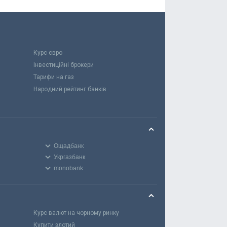
Курс євро
Інвестиційні брокери
Тарифи на газ
Народний рейтинг банків
Ощадбанк
Укргазбанк
monobank
Курс валют на чорному ринку
Купити злотий