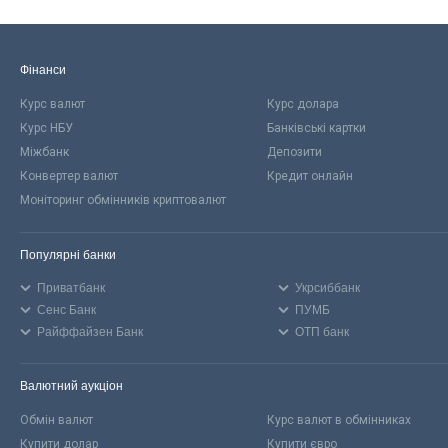
Фінанси
Курс валют
Курс долара
Курс НБУ
Банківські картки
Міжбанк
Депозити
Конвертер валют
Кредит онлайн
Моніторинг обмінників криптовалют
Популярні банки
Приватбанк
Укрсиббанк
Сенс Банк
ПУМБ
Райффайзен Банк
ОТП банк
Валютний аукціон
Обмін валют
Курс валют в обмінниках
Купити долар
Купити євро