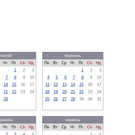
лютий
березень
Чт
Пт
Сб
Нд
Пн
Вт
Ср
Чт
Пт
Сб
Нд
1
2
3
1
2
3
7
8
9
10
4
5
6
7
8
9
10
14
15
16
17
11
12
13
14
15
16
17
21
22
23
24
18
19
20
21
22
23
24
28
25
26
27
28
29
30
31
травень
червень
Чт
Пт
Сб
Нд
Пн
Вт
Ср
Чт
Пт
Сб
Нд
2
3
4
5
1
2