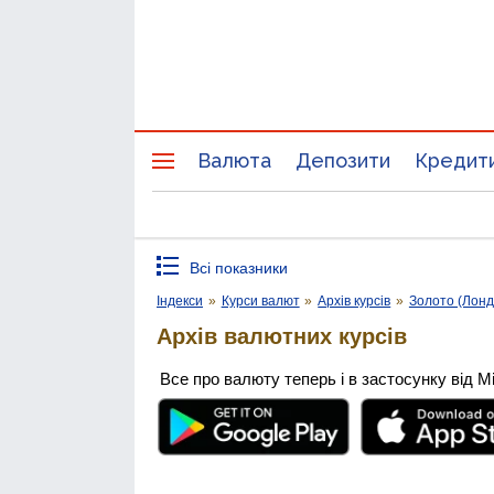
Валюта
Депозити
Кредит
Всі показники
Індекси
»
Курси валют
»
Архів курсів
»
Золото (Лонд
Архів валютних курсів
Все про валюту теперь і в застосунку від М