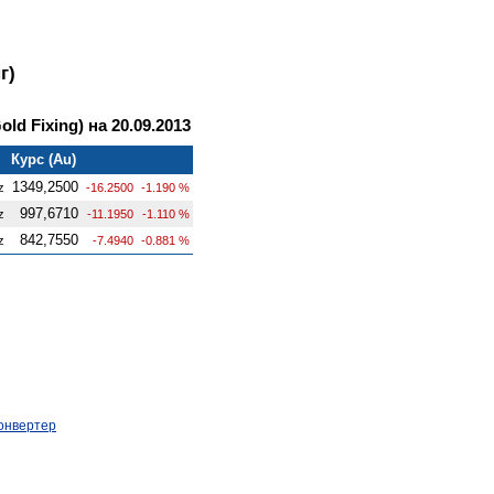
г)
ld Fixing) на 20.09.2013
Курс (Au)
1349,2500
z
-16.2500
-1.190 %
997,6710
z
-11.1950
-1.110 %
842,7550
z
-7.4940
-0.881 %
онвертер