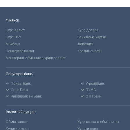
Фінанси
Курс валют
Курс долара
Курс НБУ
Банківські картки
Міжбанк
Депозити
Конвертер валют
Кредит онлайн
Моніторинг обмінників криптовалют
Популярні банки
Приватбанк
Укрсиббанк
Сенс Банк
ПУМБ
Райффайзен Банк
ОТП банк
Валютний аукціон
Обмін валют
Курс валют в обмінниках
Купити долар
Купити євро