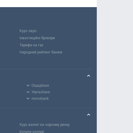
Курс євро
Інвестиційні брокери
Тарифи на газ
Народний рейтинг банків
Ощадбанк
Укргазбанк
monobank
Курс валют на чорному ринку
Купити злотий