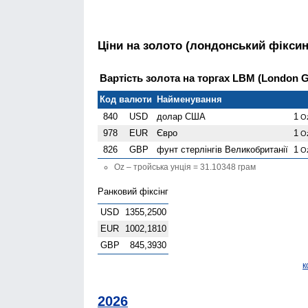
Ціни на золото (лондонський фіксин
Вартість золота на торгах LBM (London Go
Код валюти
Найменування
840
USD
долар США
1
O
978
EUR
Євро
1
O
826
GBP
фунт стерлінгів Велико­британії
1
O
Oz – тройська унція = 31.10348 грам
Ранковий фіксінг
USD
1355,2500
EUR
1002,1810
GBP
845,3930
к
2026