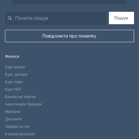
Пошук
Повідомити про помилку
Фінанси
Курс валют
Курс долара
Курс євро
Курс НБУ
Банківські картки
Інвестиційні брокери
Міжбанк
Депозити
Тарифи на газ
Конвертер валют