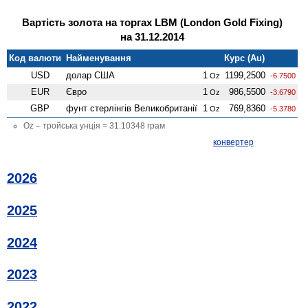
Вартість золота на торгах LBM (London Gold Fixing)
на 31.12.2014
Код валюти
Найменування
Курс (Au)
USD
долар США
1
1199,2500
Oz
-6.7500
EUR
Євро
1
986,5500
Oz
-3.6790
GBP
фунт стерлінгів Велико­британії
1
769,8360
Oz
-5.3780
Oz – тройська унція = 31.10348 грам
конвертер
2026
2025
2024
2023
2022