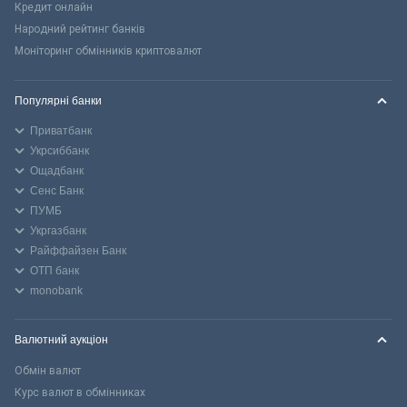
Кредит онлайн
Народний рейтинг банків
Моніторинг обмінників криптовалют
Популярні банки
Приватбанк
Укрсиббанк
Ощадбанк
Сенс Банк
ПУМБ
Укргазбанк
Райффайзен Банк
ОТП банк
monobank
Валютний аукціон
Обмін валют
Курс валют в обмінниках