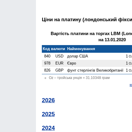
Ціни на платину (лондонський фікси
Вартість платини на торгах LBM (Lond
на 13.01.2020
Код валюти
Найменування
840
USD
долар США
1
O
978
EUR
Євро
1
O
826
GBP
фунт стерлінгів Велико­британії
1
O
Oz – тройська унція = 31.10348 грам
к
2026
2025
2024