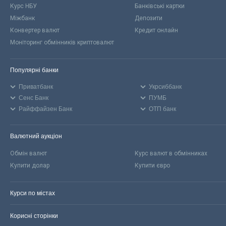
Курс НБУ
Банківські картки
Міжбанк
Депозити
Конвертер валют
Кредит онлайн
Моніторинг обмінників криптовалют
Популярні банки
Приватбанк
Укрсиббанк
Сенс Банк
ПУМБ
Райффайзен Банк
ОТП банк
Валютний аукціон
Обмін валют
Курс валют в обмінниках
Купити долар
Купити євро
Курси по містах
Корисні сторінки