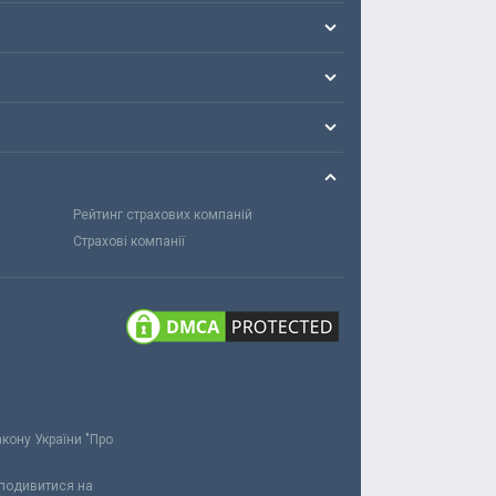
Рейтинг страхових компаній
Страхові компанії
акону України "Про
 подивитися на