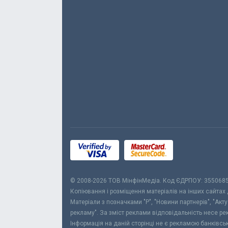
© 2008-2026 ТОВ МiнфiнМедiа. Код ЄДРПОУ: 355068
Копіювання і розміщення матеріалів на інших сайтах
Матеріали з позначками "Р", "Новини партнерів", "Акт
рекламу". За зміст реклами відповідальність несе р
Інформація на даній сторінці не є рекламою банківс