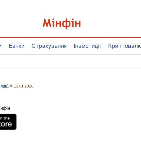
и
Банки
Страхування
Інвестиції
Криптовал
ндон)
»
13.01.2020
інфін