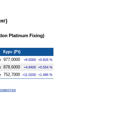
нг)
on Platinum Fixing)
Курс (Pt)
977,0000
z
+8.0000
+0.826 %
878,6000
z
+4.8400
+0.554 %
752,7000
z
+11.0200
+1.486 %
онвертер