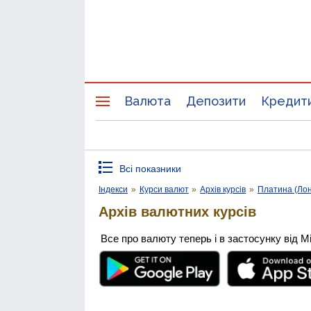
Валюта
Депозити
Кредит
Всі показники
Індекси
»
Курси валют
»
Архів курсів
»
Платина (Ло
Архів валютних курсів
Все про валюту теперь і в застосунку від М