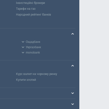
Інвестиційні брокери
Тарифи на газ
Народний рейтинг банків
Ощадбанк
Укргазбанк
monobank
Курс валют на чорному ринку
Купити злотий