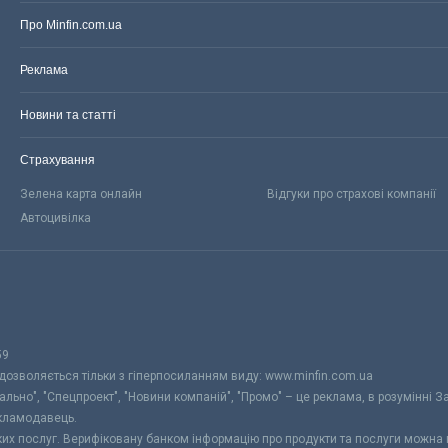
Про Minfin.com.ua
Реклама
Новини та статті
Страхування
Зелена карта онлайн
Відгуки про страхові компанії
Автоцивілка
59
 дозволяється тільки з гіперпосиланням виду: www.minfin.com.ua
уально", "Спецпроект", "Новини компаній", "Промо" – це реклама, в розумінні З
екламодавець.
ьких послуг. Верифіковану банком інформацію про продукти та послуги можна