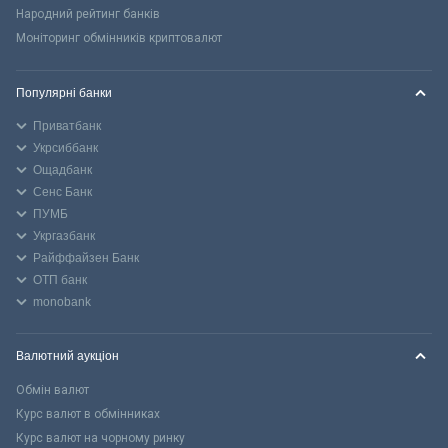
Народний рейтинг банків
Моніторинг обмінників криптовалют
Популярні банки
Приватбанк
Укрсиббанк
Ощадбанк
Сенс Банк
ПУМБ
Укргазбанк
Райффайзен Банк
ОТП банк
monobank
Валютний аукціон
Обмін валют
Курс валют в обмінниках
Курс валют на чорному ринку