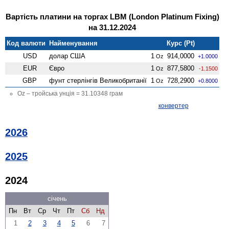
Вартість платини на торгах LBM (London Platinum Fixing)
на 31.12.2024
Код валюти
Найменування
Курс (Pt)
USD
долар США
1
914,0000
Oz
+1.0000
EUR
Євро
1
877,5800
Oz
-1.1500
GBP
фунт стерлінгів Велико­британії
1
728,2900
Oz
+0.8000
Oz – тройська унція = 31.10348 грам
конвертер
2026
2025
2024
січень
Пн
Вт
Ср
Чт
Пт
Сб
Нд
1
2
3
4
5
6
7