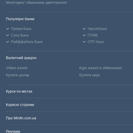
Моніторинг обмінників криптовалют
Популярні банки
Приватбанк
Укрсиббанк
Сенс Банк
ПУМБ
Райффайзен Банк
ОТП банк
Валютний аукціон
Обмін валют
Курс валют в обмінниках
Купити долар
Купити євро
Курси по містах
Корисні сторінки
Про Minfin.com.ua
Реклама