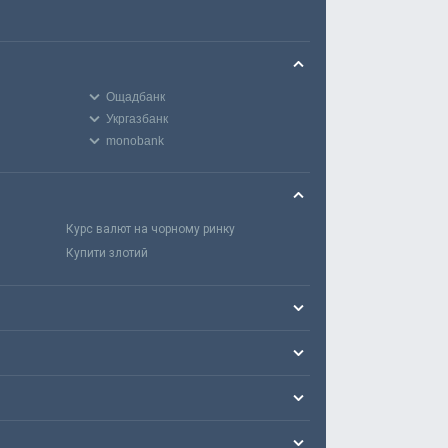
Ощадбанк
Укргазбанк
monobank
Курс валют на чорному ринку
Купити злотий