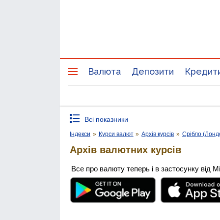
Валюта
Депозити
Кредит
Всі показники
Індекси
»
Курси валют
»
Архів курсів
»
Срібло (Лонд
Архів валютних курсів
Все про валюту теперь і в застосунку від М