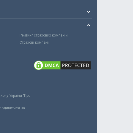
Рейтинг страхових компаній
Страхові компанії
акону України "Про
 подивитися на