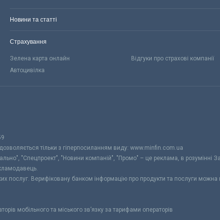
Новини та статті
Страхування
Зелена карта онлайн
Відгуки про страхові компанії
Автоцивілка
59
 дозволяється тільки з гіперпосиланням виду: www.minfin.com.ua
уально", "Спецпроект", "Новини компаній", "Промо" – це реклама, в розумінні З
екламодавець.
ьких послуг. Верифіковану банком інформацію про продукти та послуги можна
раторів мобільного та міського зв’язку за тарифами операторів