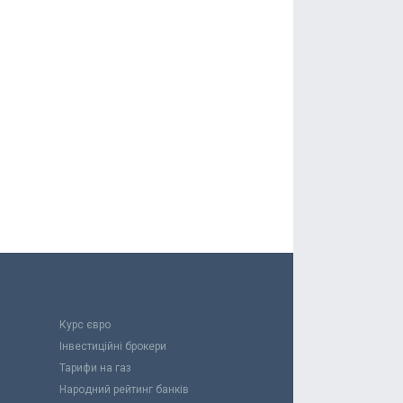
Курс євро
Інвестиційні брокери
Тарифи на газ
Народний рейтинг банків