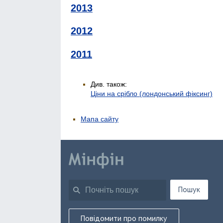
2013
2012
2011
Див. також:
Ціни на срібло (лондонський фіксинг)
Мапа сайту
Пошук
Повідомити про помилку