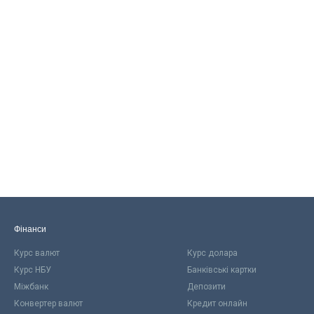
Фінанси
Курс валют
Курс долара
Курс НБУ
Банківські картки
Міжбанк
Депозити
Конвертер валют
Кредит онлайн