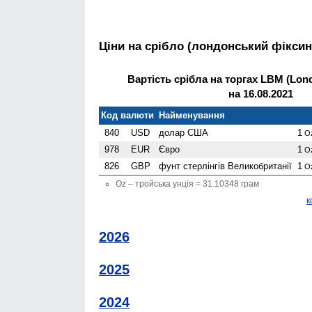
Ціни на срібло (лондонський фіксин
Вартість срібла на торгах LBM (Lond
на 16.08.2021
Код валюти
Найменування
840
USD
долар США
1
O
978
EUR
Євро
1
O
826
GBP
фунт стерлінгів Велико­британії
1
O
Oz – тройська унція = 31.10348 грам
к
2026
2025
2024