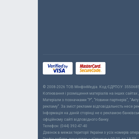
© 2008-2026 ТОВ МiнфiнМедiа. Код ЄДРПОУ: 355068
Копіювання і розміщення матеріалів на інших сайтах
Матеріали з позначками "Р", "Новини партнерів", "Акт
рекламу". За зміст реклами відповідальність несе р
Інформація на даній сторінці не є рекламою банківс
офіційному сайті відповідного банку.
Телефон: (044) 392-47-40
Дзвінок в межах території України з усіх номерів опе
Графік роботи: понеділок – п’ятниця з 09:00 до 18:00