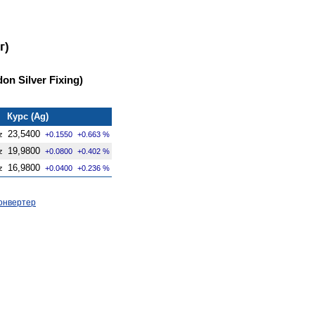
г)
on Silver Fixing)
Курс (Ag)
23,5400
z
+0.1550
+0.663 %
19,9800
z
+0.0800
+0.402 %
16,9800
z
+0.0400
+0.236 %
онвертер