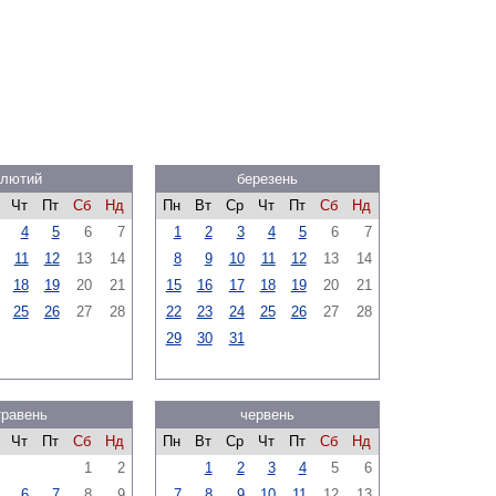
лютий
березень
Чт
Пт
Сб
Нд
Пн
Вт
Ср
Чт
Пт
Сб
Нд
4
5
6
7
1
2
3
4
5
6
7
11
12
13
14
8
9
10
11
12
13
14
18
19
20
21
15
16
17
18
19
20
21
25
26
27
28
22
23
24
25
26
27
28
29
30
31
травень
червень
Чт
Пт
Сб
Нд
Пн
Вт
Ср
Чт
Пт
Сб
Нд
1
2
1
2
3
4
5
6
6
7
8
9
7
8
9
10
11
12
13