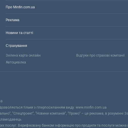
Про Minfin.com.ua
Реклама
Новини та статті
Страхування
Зелена карта онлайн
Відгуки про страхові компанії
Автоцивілка
59
 дозволяється тільки з гіперпосиланням виду: www.minfin.com.ua
уально", "Спецпроект", "Новини компаній", "Промо" – це реклама, в розумінні З
екламодавець.
ьких послуг. Верифіковану банком інформацію про продукти та послуги можна