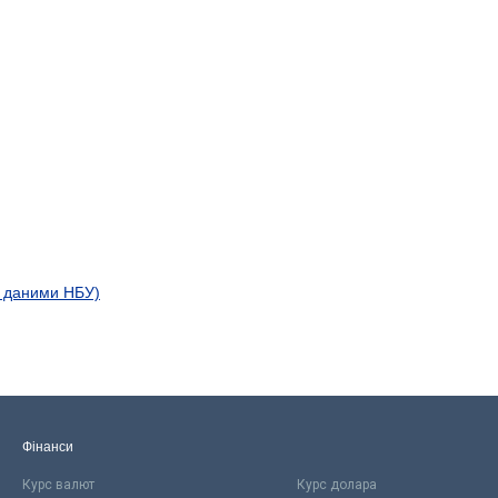
а даними НБУ)
Фінанси
Курс валют
Курс долара