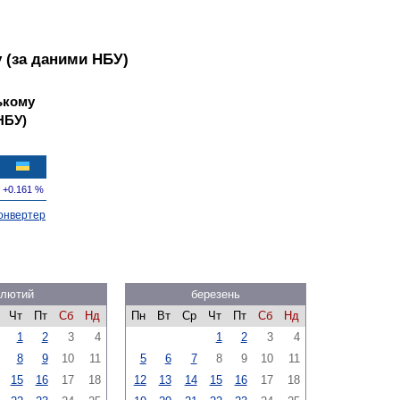
 (за даними НБУ)
ькому
НБУ)
+0.161 %
онвертер
лютий
березень
Чт
Пт
Сб
Нд
Пн
Вт
Ср
Чт
Пт
Сб
Нд
1
2
3
4
1
2
3
4
8
9
10
11
5
6
7
8
9
10
11
15
16
17
18
12
13
14
15
16
17
18