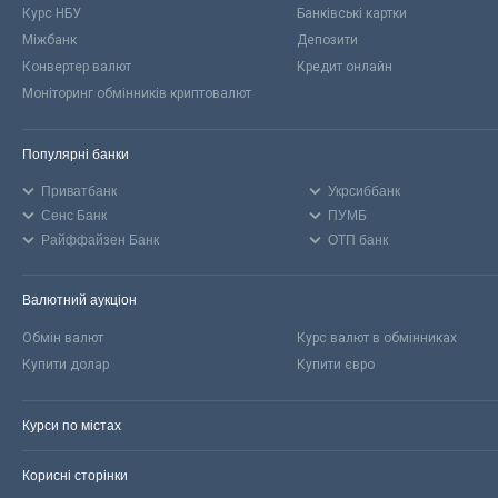
Курс НБУ
Банківські картки
Міжбанк
Депозити
Конвертер валют
Кредит онлайн
Моніторинг обмінників криптовалют
Популярні банки
Приватбанк
Укрсиббанк
Сенс Банк
ПУМБ
Райффайзен Банк
ОТП банк
Валютний аукціон
Обмін валют
Курс валют в обмінниках
Купити долар
Купити євро
Курси по містах
Корисні сторінки