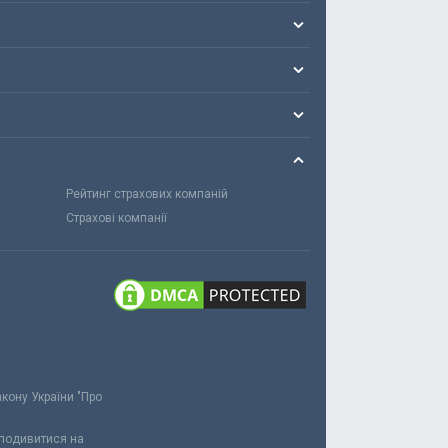
Рейтинг страхових компаній
Страхові компанії
акону України "Про
 подивитися на