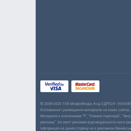
© 2008-2026 ТОВ МiнфiнМедiа. Код ЄДРПОУ: 355068
Копіювання і розміщення матеріалів на інших сайтах
Матеріали з позначками "Р", "Новини партнерів", "Акт
рекламу". За зміст реклами відповідальність несе р
Інформація на даній сторінці не є рекламою банківс