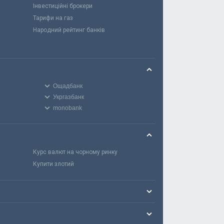
Інвестиційні брокери
Тарифи на газ
Народний рейтинг банків
Ощадбанк
Укргазбанк
monobank
Курс валют на чорному ринку
Купити злотий