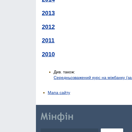
2013
2012
2011
2010
Див. також:
Середньозважений курс на міжбанку (з
Мапа сайту