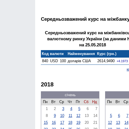
Середньозважений курс на міжбанку
Середньозважений курс на міжбанківс
валютному ринку України (за даними 
на 25.05.2018
Код валюти
Найменування
Курс (грн.)
840
USD
100
доларів США
2614,9490
+4.1973
к
2018
січень
Пн
Вт
Ср
Чт
Пт
Сб
Нд
Пн
Вт
Ср
1
2
3
4
5
6
7
8
9
10
11
12
13
14
5
6
7
15
16
17
18
19
20
21
12
13
14