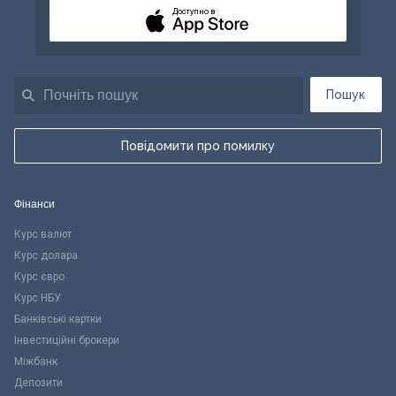
Доступно в
Пошук
Повідомити про помилку
Фінанси
Курс валют
Курс долара
Курс євро
Курс НБУ
Банківські картки
Інвестиційні брокери
Міжбанк
Депозити