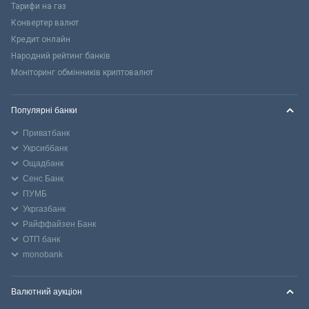
Тарифи на газ
Конвертер валют
Кредит онлайн
Народний рейтинг банків
Моніторинг обмінників криптовалют
Популярні банки
Приватбанк
Укрсиббанк
Ощадбанк
Сенс Банк
ПУМБ
Укргазбанк
Райффайзен Банк
ОТП банк
monobank
Валютний аукціон