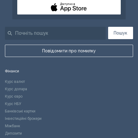
Доступно в
Пошук
Повідомити про помилку
Фінанси
Курс валют
Курс долара
Курс євро
Курс НБУ
Банківські картки
Інвестиційні брокери
Міжбанк
Депозити