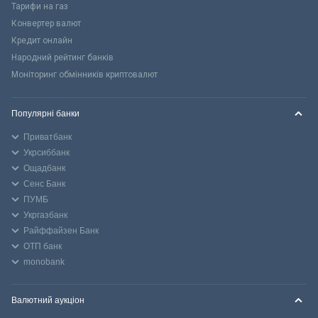
Тарифи на газ
Конвертер валют
Кредит онлайн
Народний рейтинг банків
Моніторинг обмінників криптовалют
Популярні банки
Приватбанк
Укрсиббанк
Ощадбанк
Сенс Банк
ПУМБ
Укргазбанк
Райффайзен Банк
ОТП банк
monobank
Валютний аукціон