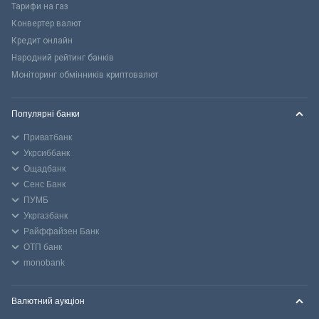
Тарифи на газ
Конвертер валют
Кредит онлайн
Народний рейтинг банків
Моніторинг обмінників криптовалют
Популярні банки
Приватбанк
Укрсиббанк
Ощадбанк
Сенс Банк
ПУМБ
Укргазбанк
Райффайзен Банк
ОТП банк
monobank
Валютний аукціон