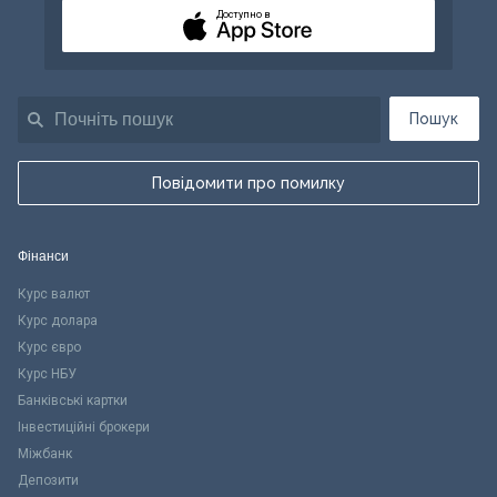
Доступно в
Пошук
Повідомити про помилку
Фінанси
Курс валют
Курс долара
Курс євро
Курс НБУ
Банківські картки
Інвестиційні брокери
Міжбанк
Депозити