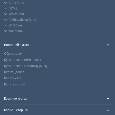
Сенс Банк
ПУМБ
Укргазбанк
Райффайзен Банк
ОТП банк
monobank
Валютний аукціон
Обмін валют
Курс валют в обмінниках
Курс валют на чорному ринку
Купити долар
Купити євро
Купити злотий
Курси по містах
Корисні сторінки