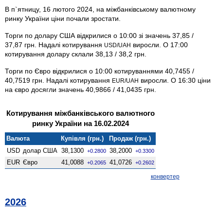
В п`ятницу, 16 лютого 2024, на міжбанківському валютному
ринку України ціни почали зростати.
Торги по долару США відкрилися о 10:00 зі значень 37,85 /
37,87 грн. Надалі котирування
виросли. О 17:00
USD/UAH
котирування долару склали 38,13 / 38,2 грн.
Торги по Євро відкрилися о 10:00 котируваннями 40,7455 /
40,7519 грн. Надалі котирування
виросли. О 16:30 ціни
EUR/UAH
на євро досягли значень 40,9866 / 41,0435 грн.
Котирування міжбанківського валютного
ринку України на 16.02.2024
Валюта
Купівля (грн.)
Продаж (грн.)
USD
долар США
38,1300
38,2000
+0.2800
+0.3300
EUR
Євро
41,0088
41,0726
+0.2065
+0.2602
конвертер
2026