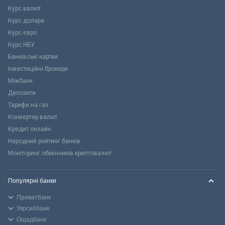
Курс валют
Курс долара
Курс євро
Курс НБУ
Банківські картки
Інвестиційні брокери
Міжбанк
Депозити
Тарифи на газ
Конвертер валют
Кредит онлайн
Народний рейтинг банків
Моніторинг обмінників криптовалют
Популярні банки
Приватбанк
Укрсиббанк
Ощадбанк