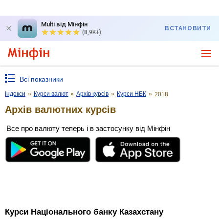
Multi від Мінфін
ВСТАНОВИТИ
(8,9K+)
Всі показники
Індекси
»
Курси валют
»
Архів курсів
»
Курси НБК
»
2018
Архів валютних курсів
Все про валюту теперь і в застосунку від Мінфін
Курси Національного банку Казахстану