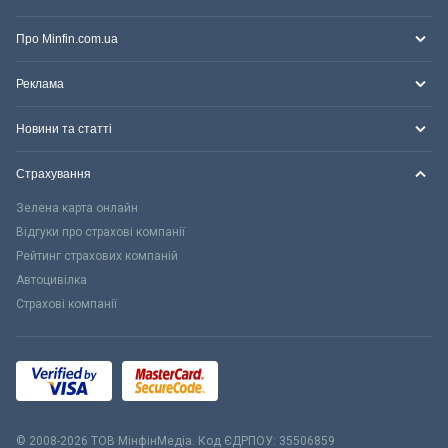
Про Minfin.com.ua
Реклама
Новини та статті
Страхування
Зелена карта онлайн
Відгуки про страхові компанії
Рейтинг страхових компаній
Автоцивілка
Страхові компанії
© 2008-2026 ТОВ МiнфiнМедiа. Код ЄДРПОУ: 35506859