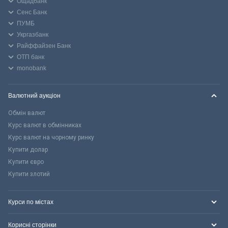
Ощадбанк
Сенс Банк
ПУМБ
Укргазбанк
Райффайзен Банк
ОТП банк
monobank
Валютний аукціон
Обмін валют
Курс валют в обмінниках
Курс валют на чорному ринку
Купити долар
Купити євро
Купити злотий
Курси по містах
Корисні сторінки