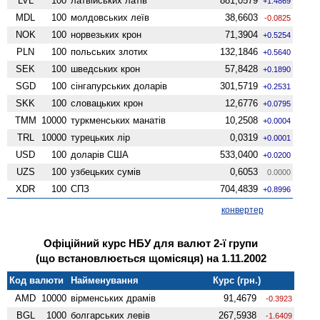
LVL
100
латвійських латів
881,0579
+1.4869
MDL
100
молдовських леїв
38,6603
-0.0825
NOK
100
норвезьких крон
71,3904
+0.5254
PLN
100
польських злотих
132,1846
+0.5640
SEK
100
шведських крон
57,8428
+0.1890
SGD
100
сінгапурських доларів
301,5719
+0.2531
SKK
100
словацьких крон
12,6776
+0.0795
TMM
10000
туркменських манатів
10,2508
+0.0004
TRL
10000
турецьких лір
0,0319
+0.0001
USD
100
доларів США
533,0400
+0.0200
UZS
100
узбецьких сумів
0,6053
0.0000
XDR
100
СПЗ
704,4839
+0.8996
конвертер
Офіційний курс НБУ для валют 2-ї групи
(що встановлюється щомісяця) на 1.11.2002
Код валюти
Найменування
Курс (грн.)
AMD
10000
вiрменських драмів
91,4679
-0.3923
BGL
1000
болгарських левів
267,5938
-1.6409