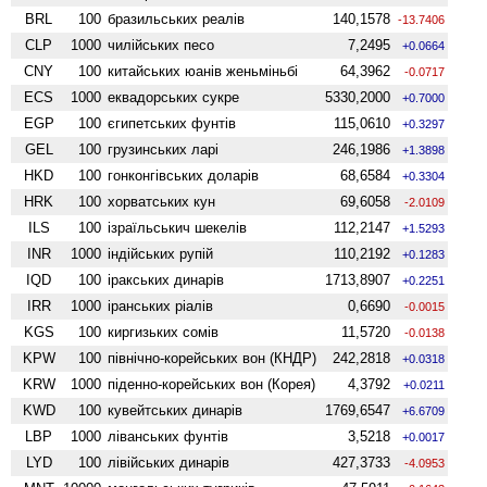
BRL
100
бразильських реалів
140,1578
-13.7406
CLP
1000
чилійських песо
7,2495
+0.0664
CNY
100
китайських юанів женьмiньбi
64,3962
-0.0717
ECS
1000
еквадорських сукре
5330,2000
+0.7000
EGP
100
єгипетських фунтів
115,0610
+0.3297
GEL
100
грузинських ларі
246,1986
+1.3898
HKD
100
гонконгівських доларів
68,6584
+0.3304
HRK
100
хорватських кун
69,6058
-2.0109
ILS
100
ізраїльськич шекелів
112,2147
+1.5293
INR
1000
індійських рупій
110,2192
+0.1283
IQD
100
іракських динарів
1713,8907
+0.2251
IRR
1000
іранських ріалів
0,6690
-0.0015
KGS
100
киргизьких сомів
11,5720
-0.0138
KPW
100
північно-корейських вон (КНДР)
242,2818
+0.0318
KRW
1000
піденно-корейських вон (Корея)
4,3792
+0.0211
KWD
100
кувейтських динарів
1769,6547
+6.6709
LBP
1000
ліванських фунтів
3,5218
+0.0017
LYD
100
лівійських динарів
427,3733
-4.0953