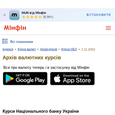
Multi від Мінфін
ВСТАНОВИТИ
(8,9K+)
Всі показники
Індекси
»
Курси валют
»
Архів курсів
»
Курси НБУ
»
1.11.2002
Архів валютних курсів
Все про валюту теперь і в застосунку від Мінфін
Курси Національного банку України