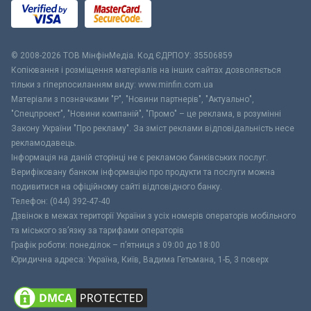
© 2008-2026 ТОВ МiнфiнМедiа. Код ЄДРПОУ: 35506859
Копіювання і розміщення матеріалів на інших сайтах дозволяється
тільки з гіперпосиланням виду: www.minfin.com.ua
Матеріали з позначками "Р", "Новини партнерів", "Актуально",
"Спецпроект", "Новини компаній", "Промо" – це реклама, в розумінні
Закону України "Про рекламу". За зміст реклами відповідальність несе
рекламодавець.
Інформація на даній сторінці не є рекламою банківських послуг.
Верифіковану банком інформацію про продукти та послуги можна
подивитися на офіційному сайті відповідного банку.
Телефон: (044) 392-47-40
Дзвінок в межах території України з усіх номерів операторів мобільного
та міського зв’язку за тарифами операторів
Графік роботи: понеділок – п’ятниця з 09:00 до 18:00
Юридична адреса: Україна, Київ, Вадима Гетьмана, 1-Б, 3 поверх