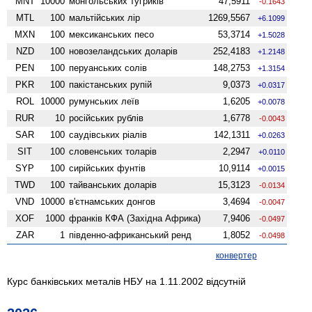
MNT
10000
монгольських тугриків
47,5911
-0.1643
MTL
100
мальтійських лір
1269,5567
+6.1099
MXN
100
мексиканських песо
53,3714
+1.5028
NZD
100
ново­зеландських доларів
252,4183
+1.2148
PEN
100
перуанських солів
148,2753
+1.3154
PKR
100
пакістанських рупій
9,0373
+0.0317
ROL
10000
румунських леїв
1,6205
+0.0078
RUR
10
російських рублів
1,6778
-0.0043
SAR
100
саудівських ріалів
142,1311
+0.0263
SIT
100
словенських толарів
2,2947
+0.0110
SYP
100
сирійських фунтів
10,9114
+0.0015
TWD
100
тайванських доларів
15,3123
-0.0134
VND
10000
в'єтнамських донгов
3,4694
-0.0047
XOF
1000
франків КФА (Західна Африка)
7,9406
-0.0497
ZAR
1
південно-африканський ренд
1,8052
-0.0498
конвертер
Курс банківських металів НБУ на 1.11.2002 відсутній