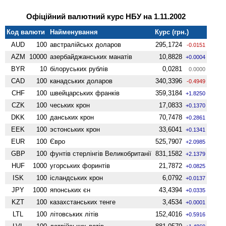
Офіційний валютний курс НБУ на 1.11.2002
Код валюти
Найменування
Курс (грн.)
AUD
100
австралійськх доларов
295,1724
-0.0151
AZM
10000
азербайджанських манатів
10,8828
+0.0004
BYR
10
білоруських рублів
0,0281
0.0000
CAD
100
канадських доларов
340,3396
-0.4949
CHF
100
швейцарських франків
359,3184
+1.8250
CZK
100
чеських крон
17,0833
+0.1370
DKK
100
данських крон
70,7478
+0.2861
EEK
100
эстонських крон
33,6041
+0.1341
EUR
100
Євро
525,7907
+2.0985
GBP
100
фунтів стерлінгів Велико­британії
831,1582
+2.1379
HUF
1000
угорських форинтів
21,7872
+0.0825
ISK
100
ісландських крон
6,0792
+0.0137
JPY
1000
японських єн
43,4394
+0.0335
KZT
100
казахстанських тенге
3,4534
+0.0001
LTL
100
літовських літів
152,4016
+0.5916