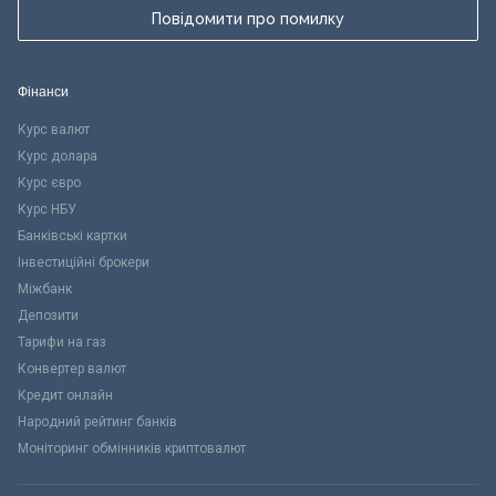
Повідомити про помилку
Фінанси
Курс валют
Курс долара
Курс євро
Курс НБУ
Банківські картки
Інвестиційні брокери
Міжбанк
Депозити
Тарифи на газ
Конвертер валют
Кредит онлайн
Народний рейтинг банків
Моніторинг обмінників криптовалют