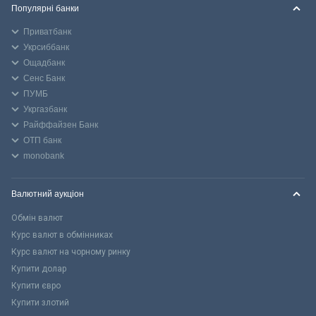
Популярні банки
Приватбанк
Укрсиббанк
Ощадбанк
Сенс Банк
ПУМБ
Укргазбанк
Райффайзен Банк
ОТП банк
monobank
Валютний аукціон
Обмін валют
Курс валют в обмінниках
Курс валют на чорному ринку
Купити долар
Купити євро
Купити злотий