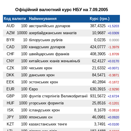
Офіційний валютний курс НБУ на 7.09.2005
Код валюти
Найменування
Курс (грн.)
AUD
100
австралійськх доларов
387,4325
+1.5203
AZM
10000
азербайджанських манатів
10,9687
+0.0309
BYR
10
білоруських рублів
0,0235
0.0000
CAD
100
канадських доларов
424,0777
-1.3979
CHF
100
швейцарських франків
408,3905
-1.8709
CNY
100
китайських юанів женьмiньбi
62,4127
+0.0170
CZK
100
чеських крон
21,6332
+0.0071
DKK
100
данських крон
84,5471
-0.3871
EEK
100
эстонських крон
40,2894
-0.1872
EUR
100
Євро
630,3915
-2.9290
GBP
100
фунтів стерлінгів Велико­британії
931,5672
+2.6724
HUF
1000
угорських форинтів
25,8516
-0.1201
ISK
100
ісландських крон
8,1678
-0.0818
JPY
1000
японських єн
46,0981
+0.0920
KZT
100
казахстанських тенге
3,7491
+0.0100