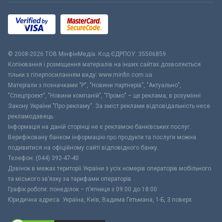
© 2008-2026 ТОВ МiнфiнМедiа. Код ЄДРПОУ: 35506859
Копіювання і розміщення матеріалів на інших сайтах дозволяється
тільки з гіперпосиланням виду: www.minfin.com.ua
Матеріали з позначками "Р", "Новини партнерів", "Актуально",
"Спецпроект", "Новини компаній", "Промо" – це реклама, в розумінні
Закону України "Про рекламу". За зміст реклами відповідальність несе
рекламодавець.
Інформація на даній сторінці не є рекламою банківських послуг.
Верифіковану банком інформацію про продукти та послуги можна
подивитися на офіційному сайті відповідного банку.
Телефон: (044) 392-47-40
Дзвінок в межах території України з усіх номерів операторів мобільного
та міського зв’язку за тарифами операторів
Графік роботи: понеділок – п’ятниця з 09:00 до 18:00
Юридична адреса: Україна, Київ, Вадима Гетьмана, 1-Б, 3 поверх