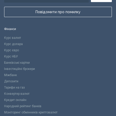
Повідомити про помилку
Фінанси
Курс валют
Курс долара
Курс євро
Курс НБУ
Банківські картки
Інвестиційні брокери
Міжбанк
Депозити
Тарифи на газ
Конвертер валют
Кредит онлайн
Народний рейтинг банків
Моніторинг обмінників криптовалют