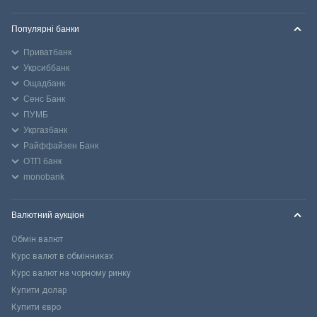
Популярні банки
Приватбанк
Укрсиббанк
Ощадбанк
Сенс Банк
ПУМБ
Укргазбанк
Райффайзен Банк
ОТП банк
monobank
Валютний аукціон
Обмін валют
Курс валют в обмінниках
Курс валют на чорному ринку
Купити долар
Купити євро