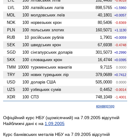
LTL
100
літовських літів
182,4488
-0.6018
LVL
100
латвійських латів
898,5765
+1.5960
MDL
100
молдовських леїв
40,1801
+0.0057
NOK
100
норвезьких крон
80,5406
-0.8369
PLN
100
польських злотих
160,5071
+1.1130
RUB
10
російських рублів
1,7901
+0.0059
SEK
100
шведських крон
67,6938
-0.4748
SGD
100
сінгапурських доларів
301,5073
+0.2990
SKK
100
словацьких крон
16,4744
+0.0395
TMM
10000
туркменських манатів
9,7115
0.0000
TRY
100
нових турецьких лір
379,0689
+0.7412
USD
100
доларів США
505,0000
0.0000
UZS
100
узбецьких сумів
0,4452
-0.0014
XDR
100
СПЗ
748,1049
-1.4001
конвертер
Офіційний курс НБУ (щомісячний) на 7.09.2005 відсутній
Найближчі дані є на
1.09.2005
Курс банківських металів НБУ на 7.09.2005 відсутній