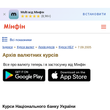
Multi від Мінфін
ВСТАНОВИТИ
(8,9K+)
Всі показники
Індекси
»
Курси валют
»
Архів курсів
»
Курси НБУ
»
7.09.2005
Архів валютних курсів
Все про валюту теперь і в застосунку від Мінфін
Курси Національного банку України