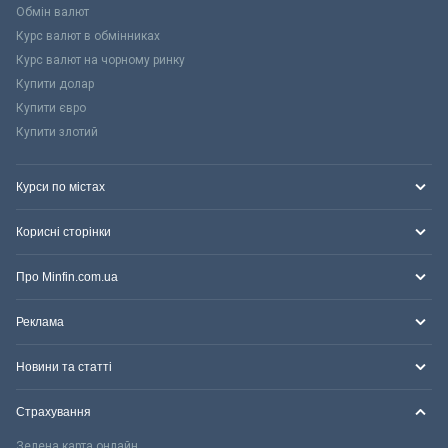
Обмін валют
Курс валют в обмінниках
Курс валют на чорному ринку
Купити долар
Купити євро
Купити злотий
Курси по містах
Корисні сторінки
Про Minfin.com.ua
Реклама
Новини та статті
Страхування
Зелена карта онлайн