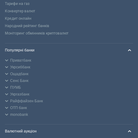
Тарифи на газ
Конвертер валют
Кредит онлайн
Народний рейтинг банків
Моніторинг обмінників криптовалют
Популярні банки
Приватбанк
Укрсиббанк
Ощадбанк
Сенс Банк
ПУМБ
Укргазбанк
Райффайзен Банк
ОТП банк
monobank
Валютний аукціон