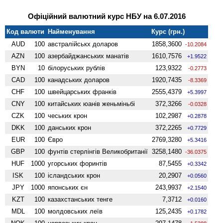
Офіційний валютний курс НБУ на 6.07.2016
Код валюти
Найменування
Курс (грн.)
AUD
100
австралійськх доларов
1858,3600
-10.2084
AZN
100
азербайджанських манатів
1610,7576
+1.9522
BYN
10
білоруських рублів
123,9322
-0.2773
CAD
100
канадських доларов
1920,7435
-8.3369
CHF
100
швейцарських франків
2555,4379
+5.3997
CNY
100
китайських юанів женьмiньбi
372,3266
-0.0328
CZK
100
чеських крон
102,2987
+0.2878
DKK
100
данських крон
372,2265
+0.7729
EUR
100
Євро
2769,3280
+5.3416
GBP
100
фунтів стерлінгів Велико­британії
3258,1480
-36.0375
HUF
1000
угорських форинтів
87,5455
+0.3342
ISK
100
ісландських крон
20,2907
+0.0560
JPY
1000
японських єн
243,9937
+2.1540
KZT
100
казахстанських тенге
7,3712
+0.0160
MDL
100
молдовських леїв
125,2435
+0.1782