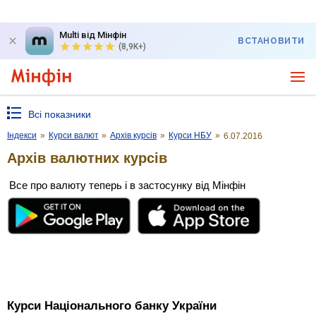
Multi від Мінфін
ВСТАНОВИТИ
(8,9K+)
Всі показники
Індекси
»
Курси валют
»
Архів курсів
»
Курси НБУ
»
6.07.2016
Архів валютних курсів
Все про валюту теперь і в застосунку від Мінфін
Курси Національного банку України