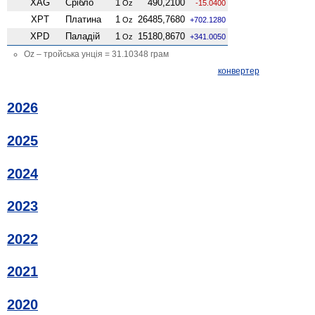
XAG
Срібло
1
490,2100
Oz
-15.0400
XPT
Платина
1
26485,7680
Oz
+702.1280
XPD
Паладій
1
15180,8670
Oz
+341.0050
Oz – тройська унція = 31.10348 грам
конвертер
2026
2025
2024
2023
2022
2021
2020