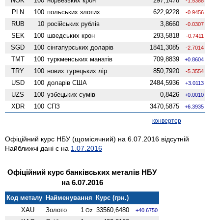
NOK
100
норвезьких крон
297,1478
-1.5388
PLN
100
польських злотих
622,9228
-0.9456
RUB
10
російських рублів
3,8660
-0.0307
SEK
100
шведських крон
293,5818
-0.7411
SGD
100
сінгапурських доларів
1841,3085
-2.7014
TMT
100
туркменських манатів
709,8839
+0.8604
TRY
100
нових турецьких лір
850,7920
-5.3554
USD
100
доларів США
2484,5936
+3.0113
UZS
100
узбецьких сумів
0,8426
+0.0010
XDR
100
СПЗ
3470,5875
+6.3935
конвертер
Офіційний курс НБУ (щомісячний) на 6.07.2016 відсутній
Найближчі дані є на
1.07.2016
Офіційний курс банківських металів НБУ
на 6.07.2016
Код металу
Найменування
Курс (грн.)
XAU
Золото
1
33560,6480
Oz
+40.6750