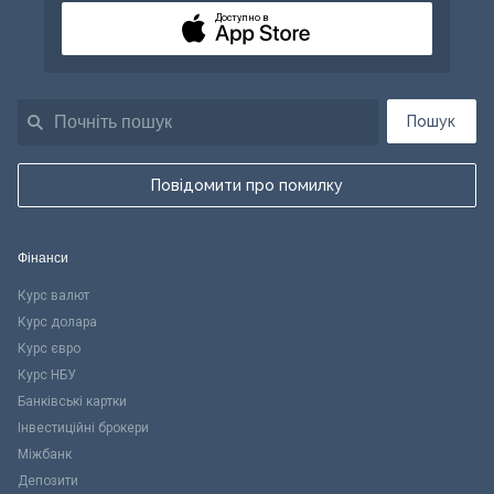
Доступно в
Пошук
Повідомити про помилку
Фінанси
Курс валют
Курс долара
Курс євро
Курс НБУ
Банківські картки
Інвестиційні брокери
Міжбанк
Депозити