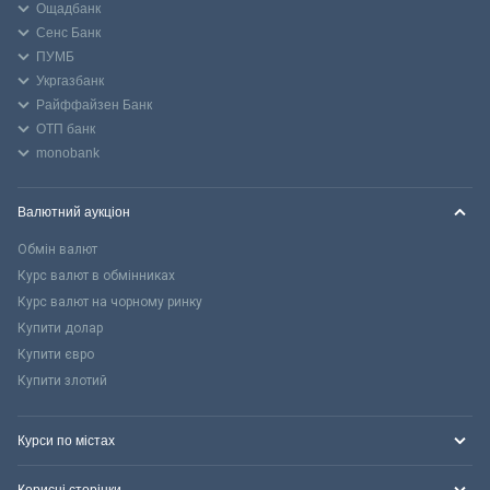
Ощадбанк
Сенс Банк
ПУМБ
Укргазбанк
Райффайзен Банк
ОТП банк
monobank
Валютний аукціон
Обмін валют
Курс валют в обмінниках
Курс валют на чорному ринку
Купити долар
Купити євро
Купити злотий
Курси по містах
Корисні сторінки