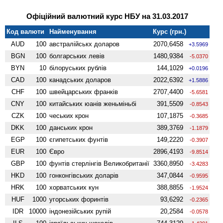
Офіційний валютний курс НБУ на 31.03.2017
Код валюти
Найменування
Курс (грн.)
AUD
100
австралійськх доларов
2070,6458
+3.5969
BGN
100
болгарських левів
1480,9384
-5.0370
BYN
10
білоруських рублів
144,1029
+0.0196
CAD
100
канадських доларов
2022,6392
+1.5886
CHF
100
швейцарських франків
2707,4400
-5.6581
CNY
100
китайських юанів женьмiньбi
391,5509
-0.8543
CZK
100
чеських крон
107,1875
-0.3685
DKK
100
данських крон
389,3769
-1.1879
EGP
100
єгипетських фунтів
149,2220
-0.3907
EUR
100
Євро
2896,4193
-9.8514
GBP
100
фунтів стерлінгів Велико­британії
3360,8950
-3.4283
HKD
100
гонконгівських доларів
347,0844
-0.9595
HRK
100
хорватських кун
388,8855
-1.9524
HUF
1000
угорських форинтів
93,6292
-0.2365
IDR
10000
індонезійських рупій
20,2584
-0.0578