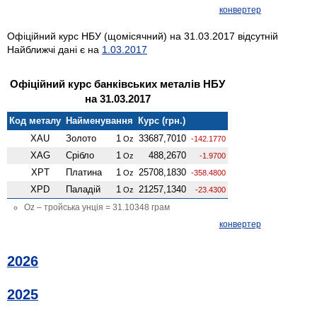
конвертер
Офіційний курс НБУ (щомісячний) на 31.03.2017 відсутній
Найближчі дані є на
1.03.2017
Офіційний курс банківських металів НБУ
на 31.03.2017
Код металу
Найменування
Курс (грн.)
XAU
Золото
1
33687,7010
Oz
-142.1770
XAG
Срібло
1
488,2670
Oz
-1.9700
XPT
Платина
1
25708,1830
Oz
-358.4800
XPD
Паладій
1
21257,1340
Oz
-23.4300
Oz – тройська унція = 31.10348 грам
конвертер
2026
2025