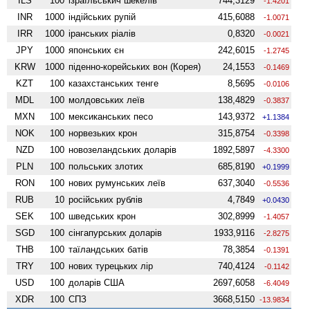
ILS
100
ізраїльськич шекелів
744,3129
-1.4201
INR
1000
індійських рупій
415,6088
-1.0071
IRR
1000
іранських ріалів
0,8320
-0.0021
JPY
1000
японських єн
242,6015
-1.2745
KRW
1000
піденно-корейських вон (Корея)
24,1553
-0.1469
KZT
100
казахстанських тенге
8,5695
-0.0106
MDL
100
молдовських леїв
138,4829
-0.3837
MXN
100
мексиканських песо
143,9372
+1.1384
NOK
100
норвезьких крон
315,8754
-0.3398
NZD
100
ново­зеландських доларів
1892,5897
-4.3300
PLN
100
польських злотих
685,8190
+0.1999
RON
100
нових румунських леїв
637,3040
-0.5536
RUB
10
російських рублів
4,7849
+0.0430
SEK
100
шведських крон
302,8999
-1.4057
SGD
100
сінгапурських доларів
1933,9116
-2.8275
THB
100
таїландських батів
78,3854
-0.1391
TRY
100
нових турецьких лір
740,4124
-0.1142
USD
100
доларів США
2697,6058
-6.4049
XDR
100
СПЗ
3668,5150
-13.9834