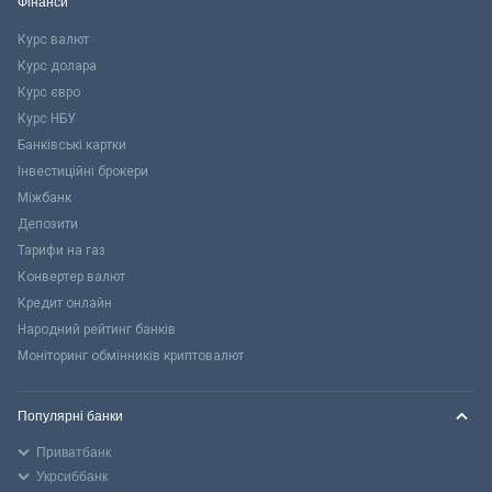
Фінанси
Курс валют
Курс долара
Курс євро
Курс НБУ
Банківські картки
Інвестиційні брокери
Міжбанк
Депозити
Тарифи на газ
Конвертер валют
Кредит онлайн
Народний рейтинг банків
Моніторинг обмінників криптовалют
Популярні банки
Приватбанк
Укрсиббанк