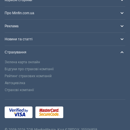
Про Minfin.com.ua
Реклама
Новини та статті
Страхування
Зелена карта онлайн
Відгуки про страхові компанії
Рейтинг страхових компаній
Автоцивілка
Страхові компанії
© 2008-2026 ТОВ МiнфiнМедiа. Код ЄДРПОУ: 35506859