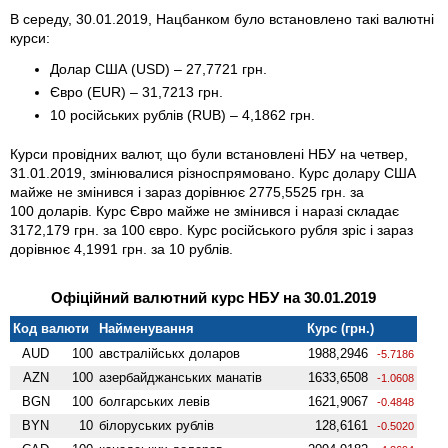
В середу, 30.01.2019, Нацбанком було встановлено такі валютні
курси:
Долар США (USD) – 27,7721 грн.
Євро (EUR) – 31,7213 грн.
10 російських рублів (RUB) – 4,1862 грн.
Курси провідних валют, що були встановлені НБУ на четвер,
31.01.2019, змінювалися різноспрямовано. Курс долару США
майже не змінився і зараз дорівнює 2775,5525 грн. за
100 доларів. Курс Євро майже не змінився і наразі складає
3172,179 грн. за 100 євро. Курс російського рубля зріс і зараз
дорівнює 4,1991 грн. за 10 рублів.
Офіційний валютний курс НБУ на 30.01.2019
Код валюти
Найменування
Курс (грн.)
AUD
100
австралійськх доларов
1988,2946
-5.7186
AZN
100
азербайджанських манатів
1633,6508
-1.0608
BGN
100
болгарських левів
1621,9067
-0.4848
BYN
10
білоруських рублів
128,6161
-0.5020