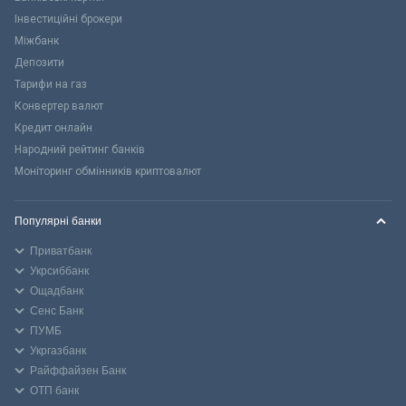
Інвестиційні брокери
Міжбанк
Депозити
Тарифи на газ
Конвертер валют
Кредит онлайн
Народний рейтинг банків
Моніторинг обмінників криптовалют
Популярні банки
Приватбанк
Укрсиббанк
Ощадбанк
Сенс Банк
ПУМБ
Укргазбанк
Райффайзен Банк
ОТП банк