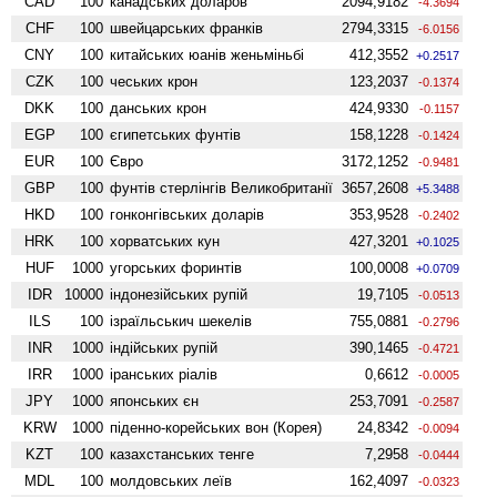
CAD
100
канадських доларов
2094,9182
-4.3694
CHF
100
швейцарських франків
2794,3315
-6.0156
CNY
100
китайських юанів женьмiньбi
412,3552
+0.2517
CZK
100
чеських крон
123,2037
-0.1374
DKK
100
данських крон
424,9330
-0.1157
EGP
100
єгипетських фунтів
158,1228
-0.1424
EUR
100
Євро
3172,1252
-0.9481
GBP
100
фунтів стерлінгів Велико­британії
3657,2608
+5.3488
HKD
100
гонконгівських доларів
353,9528
-0.2402
HRK
100
хорватських кун
427,3201
+0.1025
HUF
1000
угорських форинтів
100,0008
+0.0709
IDR
10000
індонезійських рупій
19,7105
-0.0513
ILS
100
ізраїльськич шекелів
755,0881
-0.2796
INR
1000
індійських рупій
390,1465
-0.4721
IRR
1000
іранських ріалів
0,6612
-0.0005
JPY
1000
японських єн
253,7091
-0.2587
KRW
1000
піденно-корейських вон (Корея)
24,8342
-0.0094
KZT
100
казахстанських тенге
7,2958
-0.0444
MDL
100
молдовських леїв
162,4097
-0.0323