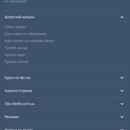
monobank
Валютний аукціон
Обмін валют
Курс валют в обмінниках
Курс валют на чорному ринку
Купити долар
Купити євро
Купити злотий
Курси по містах
Корисні сторінки
Про Minfin.com.ua
Реклама
Новини та статті