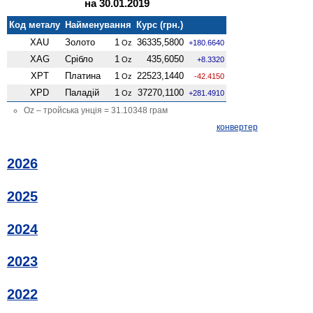
на 30.01.2019
Код металу
Найменування
Курс (грн.)
XAU
Золото
1
36335,5800
Oz
+180.6640
XAG
Срібло
1
435,6050
Oz
+8.3320
XPT
Платина
1
22523,1440
Oz
-42.4150
XPD
Паладій
1
37270,1100
Oz
+281.4910
Oz – тройська унція = 31.10348 грам
конвертер
2026
2025
2024
2023
2022