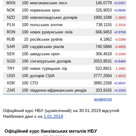
MXN
100
мексиканських песо
146,0779
+0.0357
NOK
100
норвезьких крон
326,9053
+0.8600
NZD
100
ново­зеландських доларів
1900,1588
-1.3653
PLN
100
польських злотих
738,1155
-2.2016
RON
100
нових румунських леїв
666,9453
+0.9769
RUB
10
російських рублів
4,1862
-0.0289
SAR
100
саудівських ріалів
740,5884
-0.4809
SEK
100
шведських крон
306,4618
-0.1064
SGD
100
сінгапурських доларів
2053,9531
+0.8484
TRY
100
нових турецьких лір
522,8921
-1.2882
USD
100
доларів США
2777,2064
-1.8033
XDR
100
СПЗ
3880,2268
+0.9547
ZAR
100
південно-африканських рендів
203,9165
+0.3343
конвертер
Офіційний курс НБУ (щомісячний) на 30.01.2019 відсутній
Найближчі дані є на
1.01.2019
Офіційний курс банківських металів НБУ