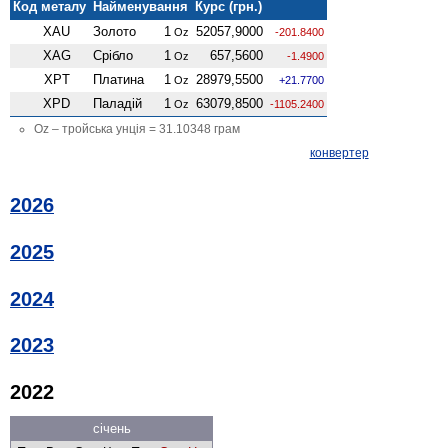
Код металу
Найменування
Курс (грн.)
XAU
Золото
1
52057,9000
Oz
-201.8400
XAG
Срібло
1
657,5600
Oz
-1.4900
XPT
Платина
1
28979,5500
Oz
+21.7700
XPD
Паладій
1
63079,8500
Oz
-1105.2400
Oz – тройська унція = 31.10348 грам
конвертер
2026
2025
2024
2023
2022
січень