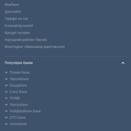
Міжбанк
Депозити
Тарифи на газ
Конвертер валют
Кредит онлайн
Народний рейтинг банків
Моніторинг обмінників криптовалют
Популярні банки
Приватбанк
Укрсиббанк
Ощадбанк
Сенс Банк
ПУМБ
Укргазбанк
Райффайзен Банк
ОТП банк
monobank