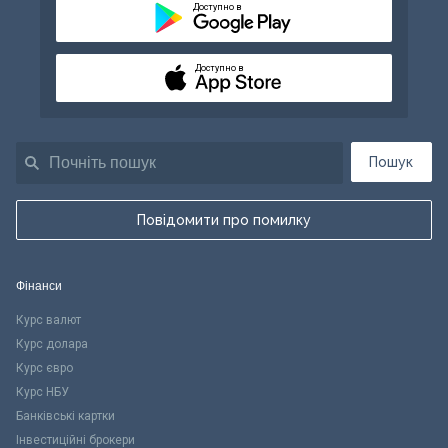
Доступно в
Доступно в
Пошук
Повідомити про помилку
Фінанси
Курс валют
Курс долара
Курс євро
Курс НБУ
Банківські картки
Інвестиційні брокери