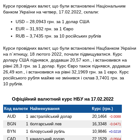
Курси провідних валют, що були встановлені Національним
банком України на четвер, 17.02.2022, склали:
USD – 28,0943 грн. за 1 долар США
EUR – 31,932 грн. за 1 Євро
RUB – 3,7435 грн. за 10 російських рублів
Курси провідних валют, що були встановлені Нацбанком України
на п`ятницу, 18 лютого 2022, почали підвищуватися. Курс
долару США піднявся, додавши 20,57 коп., і встановився на
рівні 28,3 грн. за 1 долар. Курс Євро також піднявся, додавши
26,49 коп., і встановився на рівні 32,1969 грн. за 1 євро. Курс
російського рубля майже не змінився і склав 3,7401 грн. за
10 рублів.
Офіційний валютний курс НБУ на 17.02.2022
Код валюти
Найменування
Курс (грн.)
AUD
1
австралійський долар
20,1464
-0.0088
BGN
1
болгарський лев
16,3348
-0.0471
BYN
1
білоруський рубль
10,9846
+0.0218
CAD
1
канадський долар
22,1529
-0.0564