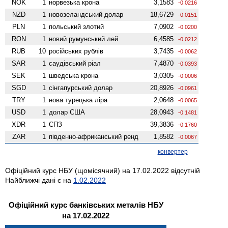
NOK
1
норвезька крона
3,1583
-0.0216
NZD
1
ново­зеландський долар
18,6729
-0.0151
PLN
1
польський злотий
7,0902
-0.0200
RON
1
новий румунський лей
6,4585
-0.0212
RUB
10
російських рублів
3,7435
-0.0062
SAR
1
саудівський ріал
7,4870
-0.0393
SEK
1
шведська крона
3,0305
-0.0006
SGD
1
сінгапурський долар
20,8926
-0.0961
TRY
1
нова турецька ліра
2,0648
-0.0065
USD
1
долар США
28,0943
-0.1481
XDR
1
СПЗ
39,3836
-0.1760
ZAR
1
південно-африканський ренд
1,8582
-0.0067
конвертер
Офіційний курс НБУ (щомісячний) на 17.02.2022 відсутній
Найближчі дані є на
1.02.2022
Офіційний курс банківських металів НБУ
на 17.02.2022