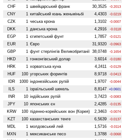
CHF
1
швейцарський франк
30,3525
-0.2013
CNY
1
китайський юань женьмiньбi
4,4303
-0.0219
CZK
1
чеська крона
1,3102
-0.0007
DKK
1
данська крона
4,2916
-0.0118
EGP
1
єгипетський фунт
1,7857
-0.0121
EUR
1
Євро
31,9320
-0.0963
GBP
1
фунт стерлінгів Велико­британії
38,0748
-0.1654
HKD
1
гонконгівський долар
3,6014
-0.0180
HRK
1
хорватська куна
4,2411
-0.0129
HUF
100
угорських форинтів
8,9718
-0.0413
IDR
1000
індонезійських рупій
1,9707
-0.0044
ILS
1
ізраїльський шекель
8,8147
+0.0601
INR
10
індійських рупій
3,7423
-0.0083
JPY
10
японських єн
2,4285
-0.0135
KRW
100
піденно-корейських вон (Корея)
2,3463
-0.0074
KZT
100
казахстанських тенге
6,5639
-0.0137
MDL
1
молдовський лей
1,5716
-0.0114
MXN
1
мексиканське песо
1,3788
-0.0068