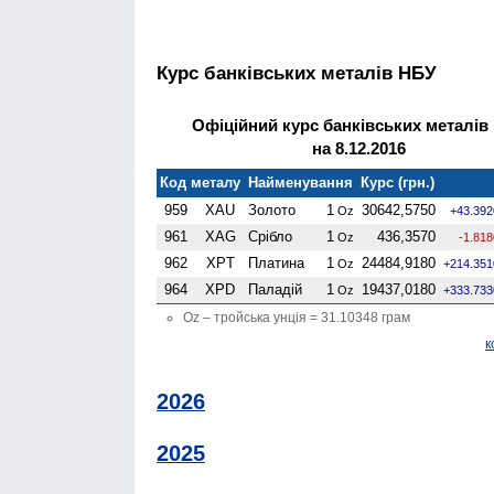
Курс банківських металів НБУ
Офіційний курс банківських металів
на 8.12.2016
Код металу
Найменування
Курс (грн.)
959
XAU
Золото
1
30642,5750
Oz
+43.392
961
XAG
Срібло
1
436,3570
Oz
-1.818
962
XPT
Платина
1
24484,9180
Oz
+214.351
964
XPD
Паладій
1
19437,0180
Oz
+333.733
Oz – тройська унція = 31.10348 грам
к
2026
2025