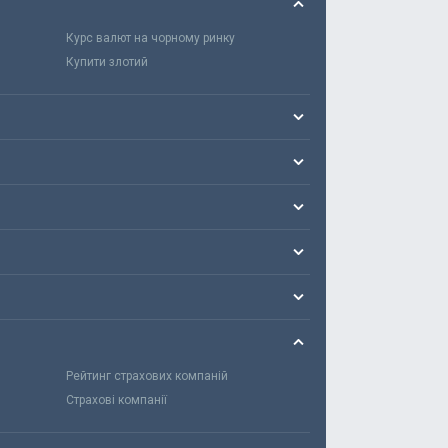
Курс валют на чорному ринку
Купити злотий
Рейтинг страхових компаній
Страхові компанії