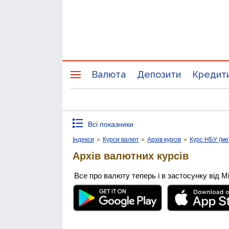
Валюта
Депозити
Кредит
Всі показники
Індекси
»
Курси валют
»
Архів курсів
»
Курс НБУ (ме
Архів валютних курсів
Все про валюту теперь і в застосунку від М