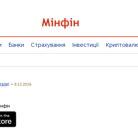
и
Банки
Страхування
Інвестиції
Криптовал
тали)
»
8.12.2016
інфін