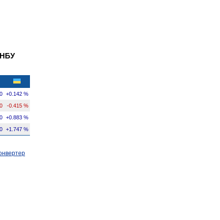
 НБУ
0
+0.142 %
0
-0.415 %
0
+0.883 %
0
+1.747 %
онвертер