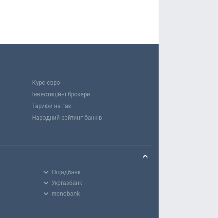
Курс євро
Інвестиційні брокери
Тарифи на газ
Народний рейтинг банків
Ощадбанк
Укргазбанк
monobank