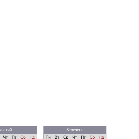
лютий
березень
Чт
Пт
Сб
Нд
Пн
Вт
Ср
Чт
Пт
Сб
Нд