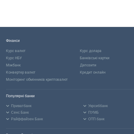
Фінанси
Курс валют
Курс долара
Курс НБУ
Банківські картки
Міжбанк
Депозити
Конвертер валют
Кредит онлайн
Моніторинг обмінників криптовалют
Популярні банки
Приватбанк
Укрсиббанк
Сенс Банк
ПУМБ
Райффайзен Банк
ОТП банк