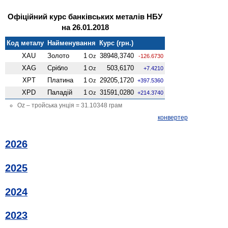
Офіційний курс банківських металів НБУ
на 26.01.2018
Код металу
Найменування
Курс (грн.)
XAU
Золото
1
38948,3740
Oz
-126.6730
XAG
Срібло
1
503,6170
Oz
+7.4210
XPT
Платина
1
29205,1720
Oz
+397.5360
XPD
Паладій
1
31591,0280
Oz
+214.3740
Oz – тройська унція = 31.10348 грам
конвертер
2026
2025
2024
2023