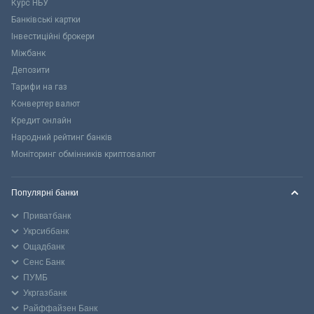
Курс НБУ
Банківські картки
Інвестиційні брокери
Міжбанк
Депозити
Тарифи на газ
Конвертер валют
Кредит онлайн
Народний рейтинг банків
Моніторинг обмінників криптовалют
Популярні банки
Приватбанк
Укрсиббанк
Ощадбанк
Сенс Банк
ПУМБ
Укргазбанк
Райффайзен Банк