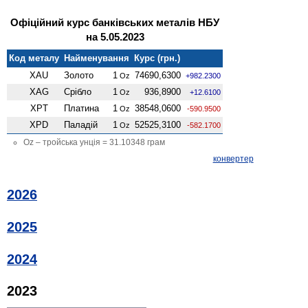
Офіційний курс банківських металів НБУ
на 5.05.2023
Код металу
Найменування
Курс (грн.)
XAU
Золото
1
74690,6300
Oz
+982.2300
XAG
Срібло
1
936,8900
Oz
+12.6100
XPT
Платина
1
38548,0600
Oz
-590.9500
XPD
Паладій
1
52525,3100
Oz
-582.1700
Oz – тройська унція = 31.10348 грам
конвертер
2026
2025
2024
2023