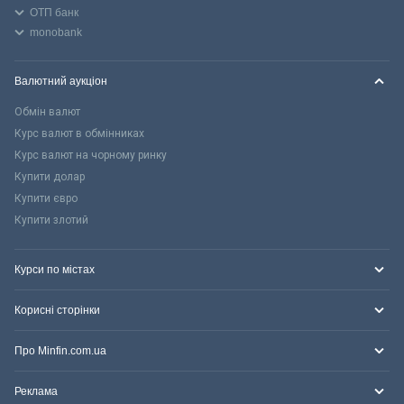
ОТП банк
monobank
Валютний аукціон
Обмін валют
Курс валют в обмінниках
Курс валют на чорному ринку
Купити долар
Купити євро
Купити злотий
Курси по містах
Корисні сторінки
Про Minfin.com.ua
Реклама