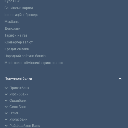
Курс НБУ
Банківські картки
Інвестиційні брокери
Міжбанк
Депозити
Тарифи на газ
Конвертер валют
Кредит онлайн
Народний рейтинг банків
Моніторинг обмінників криптовалют
Популярні банки
Приватбанк
Укрсиббанк
Ощадбанк
Сенс Банк
ПУМБ
Укргазбанк
Райффайзен Банк