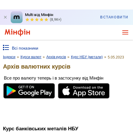
Multi від Мінфін
ВСТАНОВИТИ
(8,9K+)
Всі показники
Індекси
»
Курси валют
»
Архів курсів
»
Курс НБУ (метали)
»
5.05.2023
Архів валютних курсів
Все про валюту теперь і в застосунку від Мінфін
Курс банківських металів НБУ