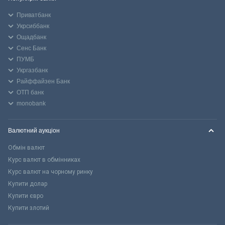
Приватбанк
Укрсиббанк
Ощадбанк
Сенс Банк
ПУМБ
Укргазбанк
Райффайзен Банк
ОТП банк
monobank
Валютний аукціон
Обмін валют
Курс валют в обмінниках
Курс валют на чорному ринку
Купити долар
Купити євро
Купити злотий