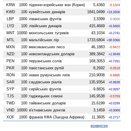
KRW
1000
піденно-корейських вон (Корея)
5,4360
-0.1324
KWD
100
кувейтських динарів
1841,0499
+19.2606
LBP
1000
ліванських фунтів
3,3399
0.0000
LYD
100
лівійських динарів
415,4669
+6.5600
MNT
10000
монгольських тугриків
43,1034
+0.2741
MTL
100
мальтійських лір
1733,6804
+38.9366
MXN
100
мексиканських песо
46,1883
-0.9472
NZD
100
ново­зеландських доларів
389,3842
+1.9549
PEN
100
перуанських солів
168,3053
+0.7261
PKR
100
пакістанських рупій
8,2692
-0.0518
RON
100
нових румунських леїв
210,9008
-6.6885
SAR
100
саудівських ріалів
135,9354
+0.9628
SYP
100
сирійських фунтів
9,8826
+0.0097
TJS
100
таджицьких сомоні
145,9538
-0.5759
TWD
100
тайванських доларів
15,6199
+0.0299
VND
10000
в'єтнамських донгов
3,1459
+0.0069
XOF
1000
франків КФА (Західна Африка)
11,3605
+0.2717
конвертер