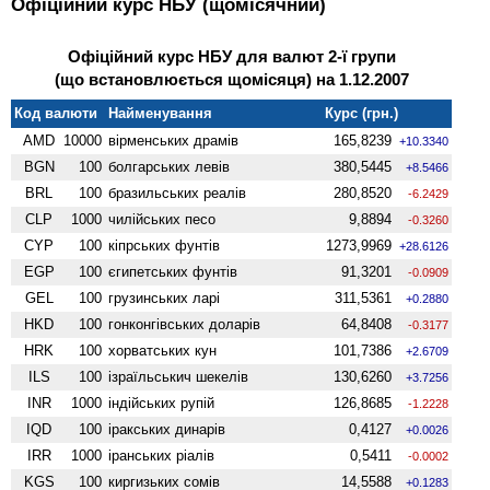
Офіційний курс НБУ (щомісячний)
Офіційний курс НБУ для валют 2-ї групи
(що встановлюється щомісяця) на 1.12.2007
Код валюти
Найменування
Курс (грн.)
AMD
10000
вiрменських драмів
165,8239
+10.3340
BGN
100
болгарських левів
380,5445
+8.5466
BRL
100
бразильських реалів
280,8520
-6.2429
CLP
1000
чилійських песо
9,8894
-0.3260
CYP
100
кіпрських фунтів
1273,9969
+28.6126
EGP
100
єгипетських фунтів
91,3201
-0.0909
GEL
100
грузинських ларі
311,5361
+0.2880
HKD
100
гонконгівських доларів
64,8408
-0.3177
HRK
100
хорватських кун
101,7386
+2.6709
ILS
100
ізраїльськич шекелів
130,6260
+3.7256
INR
1000
індійських рупій
126,8685
-1.2228
IQD
100
іракських динарів
0,4127
+0.0026
IRR
1000
іранських ріалів
0,5411
-0.0002
KGS
100
киргизьких сомів
14,5588
+0.1283