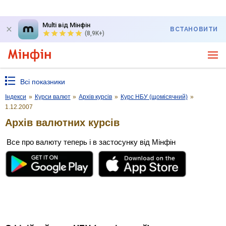
Multi від Мінфін
ВСТАНОВИТИ
(8,9K+)
Всі показники
Індекси
»
Курси валют
»
Архів курсів
»
Курс НБУ (щомісячний)
»
1.12.2007
Архів валютних курсів
Все про валюту теперь і в застосунку від Мінфін