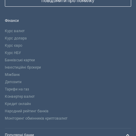
Повідомити про помилку
Фінанси
Курс валют
Курс долара
Курс євро
Курс НБУ
Банківські картки
Інвестиційні брокери
Міжбанк
Депозити
Тарифи на газ
Конвертер валют
Кредит онлайн
Народний рейтинг банків
Моніторинг обмінників криптовалют
Популярні банки