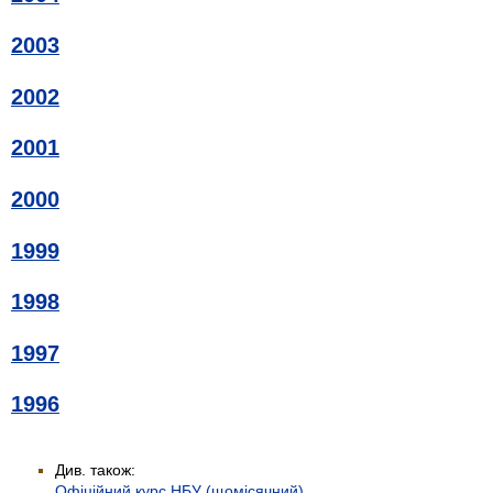
2003
2002
2001
2000
1999
1998
1997
1996
Див. також:
Офіційний курс НБУ (щомісячний)