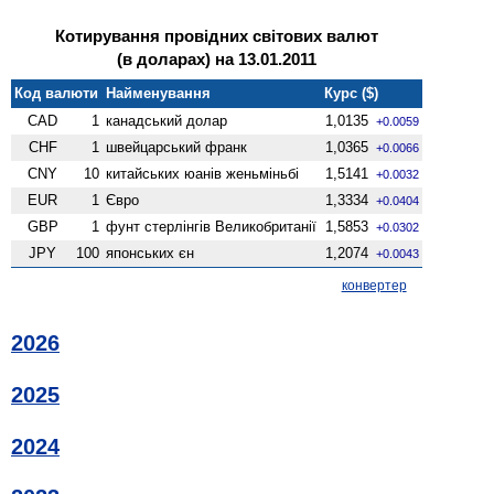
Котирування провідних світових валют
(в доларах) на 13.01.2011
Код валюти
Найменування
Курс ($)
CAD
1
канадський долар
1,0135
+0.0059
CHF
1
швейцарський франк
1,0365
+0.0066
CNY
10
китайських юанів женьмiньбi
1,5141
+0.0032
EUR
1
Євро
1,3334
+0.0404
GBP
1
фунт стерлінгів Велико­британії
1,5853
+0.0302
JPY
100
японських єн
1,2074
+0.0043
конвертер
2026
2025
2024