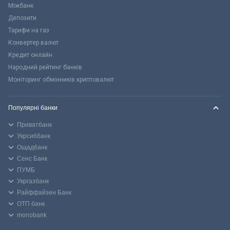
Міжбанк
Депозити
Тарифи на газ
Конвертер валют
Кредит онлайн
Народний рейтинг банків
Моніторинг обмінників криптовалют
Популярні банки
Приватбанк
Укрсиббанк
Ощадбанк
Сенс Банк
ПУМБ
Укргазбанк
Райффайзен Банк
ОТП банк
monobank