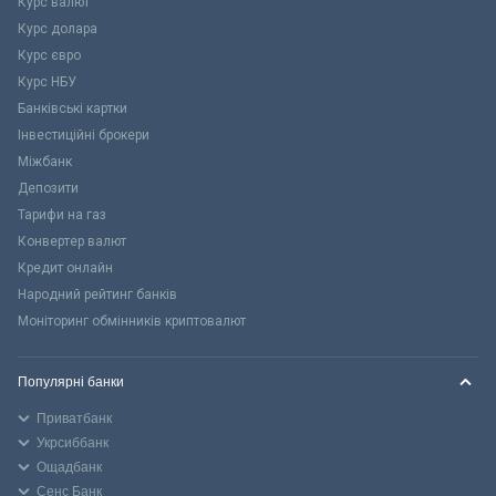
Курс валют
Курс долара
Курс євро
Курс НБУ
Банківські картки
Інвестиційні брокери
Міжбанк
Депозити
Тарифи на газ
Конвертер валют
Кредит онлайн
Народний рейтинг банків
Моніторинг обмінників криптовалют
Популярні банки
Приватбанк
Укрсиббанк
Ощадбанк
Сенс Банк