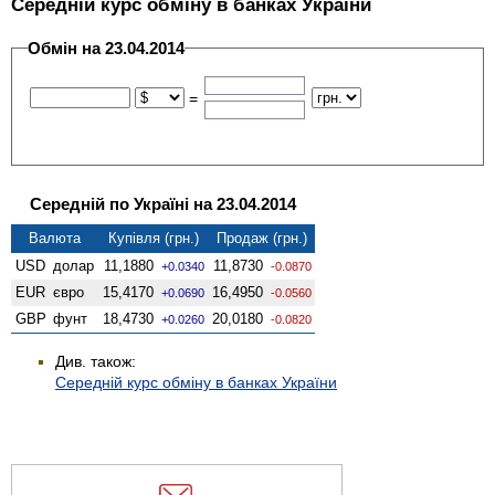
Середній курс обміну в банках України
Обмін на 23.04.2014
=
Середній по Україні на 23.04.2014
Валюта
Купівля (грн.)
Продаж (грн.)
USD
долар
11,1880
11,8730
+0.0340
-0.0870
EUR
євро
15,4170
16,4950
+0.0690
-0.0560
GBP
фунт
18,4730
20,0180
+0.0260
-0.0820
Див. також:
Середній курс обміну в банках України